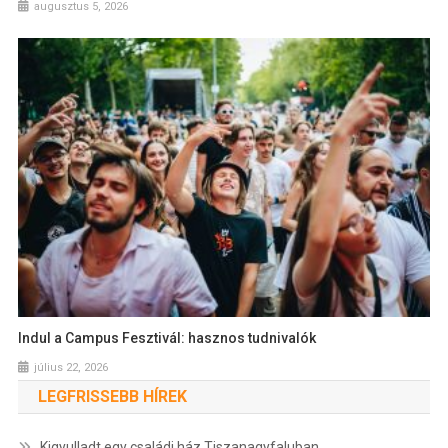
augusztus 5, 2026
Indul a Campus Fesztivál: hasznos tudnivalók
július 22, 2026
LEGFRISSEBB HÍREK
Kigyulladt egy családi ház Tiszanagyfaluban