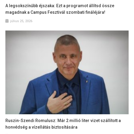
A legsokszínűbb éjszaka: Ezt a programot állítsd össze
magadnak a Campus Fesztivál szombati fináléjára!
július 25, 2026
Ruszin-Szendi Romulusz: Már 2 millió liter vizet szállított a
honvédség a vízellátás biztosítására