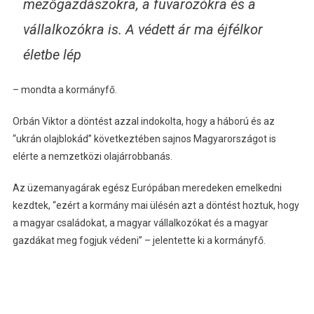
mezőgazdászokra, a fuvarozókra és a
vállalkozókra is. A védett ár ma éjfélkor
életbe lép
– mondta a kormányfő.
Orbán Viktor a döntést azzal indokolta, hogy a háború és az
“ukrán olajblokád” következtében sajnos Magyarországot is
elérte a nemzetközi olajárrobbanás.
Az üzemanyagárak egész Európában meredeken emelkedni
kezdtek, “ezért a kormány mai ülésén azt a döntést hoztuk, hogy
a magyar családokat, a magyar vállalkozókat és a magyar
gazdákat meg fogjuk védeni” – jelentette ki a kormányfő.