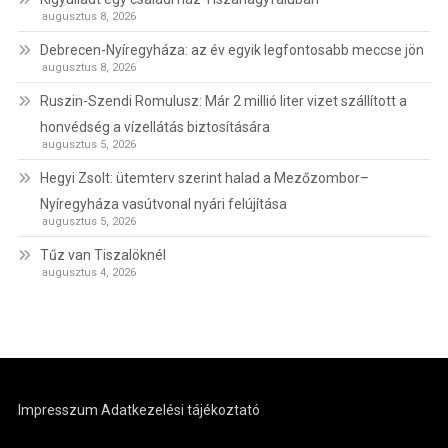
augusztus 8, 2026
Debrecen-Nyíregyháza: az év egyik legfontosabb meccse jön
augusztus 8, 2026
Ruszin-Szendi Romulusz: Már 2 millió liter vizet szállított a
honvédség a vízellátás biztosítására
augusztus 5, 2026
Hegyi Zsolt: ütemterv szerint halad a Mezőzombor–
Nyíregyháza vasútvonal nyári felújítása
augusztus 5, 2026
Tűz van Tiszalöknél
augusztus 4, 2026
Impresszum
Adatkezelési tájékoztató