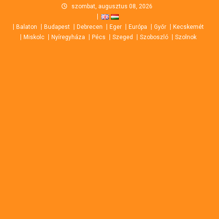
Skip
szombat, augusztus 08, 2026
to
Balaton
Budapest
Debrecen
Eger
Európa
Győr
Kecskemét
content
Miskolc
Nyíregyháza
Pécs
Szeged
Szoboszló
Szolnok