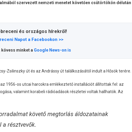
lkalmából szervezett nemzeti menetet követően csütörtökön délután
ebreceni és országos hírekről!
receni Napot a Facebookon >>
t kövess minket a
Google News-on is
sy-Zsilinszky út és az Andrássy út találkozásától indult a Hősök terére.
1956-os utcai harcokra emlékeztető installációt állítottak fel: az
pogása, valamint korabeli rádióadások részletei voltak hallhatók. Az
orradalmat követő megtorlás áldozatainak
l a résztvevők.