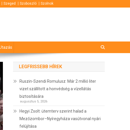
Szeged
Szoboszló
Szolnok
Utazás
LEGFRISSEBB HÍREK
Ruszin-Szendi Romulusz: Már 2 millió liter
vizet szállított a honvédség a vízellátás
biztosítására
augusztus 5, 2026
Hegyi Zsolt: ütemterv szerint halad a
Mezőzombor–Nyíregyháza vasútvonal nyári
felújítása