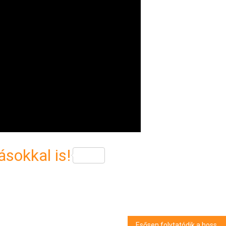
sokkal is!
Esősen folytatódik a hosszú hétvége