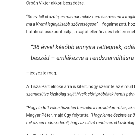
Orbán Viktor akkori beszédére.
“
36 év telt el azóta, és ma már nehéz nem észrevenni a tragiku
ma a Kreml leglojálisabb szövetségese”
– fogalmazott, hoz
hatalmat összpontosítja, a sajtót ellenőrzi, és félelemmel 
“36 évvel később annyira rettegnek, odái
beszéd – emlékezve a rendszerváltásra
– jegyezte meg.
A Tisza Párt elnöke arra is kitért, hogy szerinte az elmúl
szemlesütve kizárólag saját híveik előtt próbáltak hamis pá
“Hogy tudott volna őszintén beszélni a forradalomról az, aki
Magyar Péter, majd úgy folytatta: “
Hogy lenne őszinte az 
miközben mára kiderült, hogy az előző rendszerrel kizárólag a