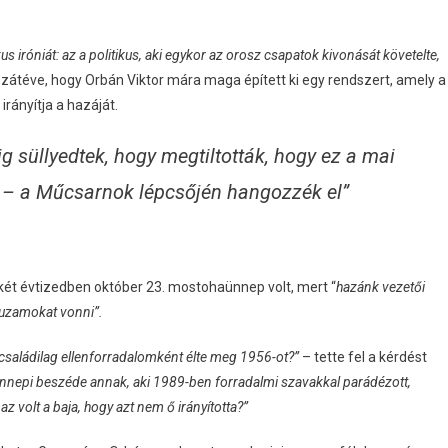
s iróniát: az a politikus, aki egykor az orosz csapatok kivonását követelte,
zátéve, hogy Orbán Viktor mára maga épített ki egy rendszert, amely a
irányítja a hazáját.
g süllyedtek, hogy megtiltották, hogy ez a mai
 – a Műcsarnok lépcsőjén hangozzék el”
t két évtizedben október 23. mostohaünnep volt, mert “
hazánk vezetői
rhuzamokat vonni”.
 családilag ellenforradalomként élte meg 1956-ot?”
– tette fel a kérdést
ünnepi beszéde annak, aki 1989-ben forradalmi szavakkal parádézott,
z volt a baja, hogy azt nem ő irányította?”