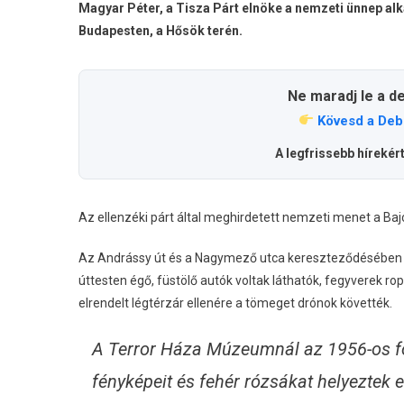
Magyar Péter, a Tisza Párt elnöke a nemzeti ünnep a
Budapesten, a Hősök terén.
Ne maradj le a d
Kövesd a Deb
A legfrissebb hírekér
Az ellenzéki párt által meghirdetett nemzeti menet a Bajc
Az Andrássy út és a Nagymező utca kereszteződésében az 
úttesten égő, füstölő autók voltak láthatók, fegyverek ro
elrendelt légtérzár ellenére a tömeget drónok követték.
A Terror Háza Múzeumnál az 1956-os f
fényképeit és fehér rózsákat helyeztek e