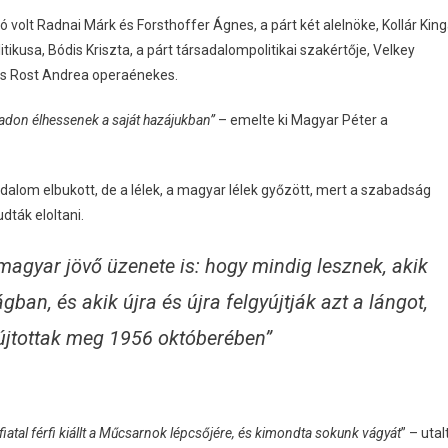
volt Radnai Márk és Forsthoffer Ágnes, a párt két alelnöke, Kollár King
tikusa, Bódis Kriszta, a párt társadalompolitikai szakértője, Velkey
 és Rost Andrea operaénekes.
badon élhessenek a saját hazájukban”
– emelte ki Magyar Péter a
adalom elbukott, de a lélek, a magyar lélek győzött, mert a szabadság
dták eloltani.
agyar jövő üzenete is: hogy mindig lesznek, akik
ban, és akik újra és újra felgyújtják azt a lángot,
yújtottak meg 1956 októberében”
iatal férfi kiállt a Műcsarnok lépcsőjére, és kimondta sokunk vágyát
” – utal