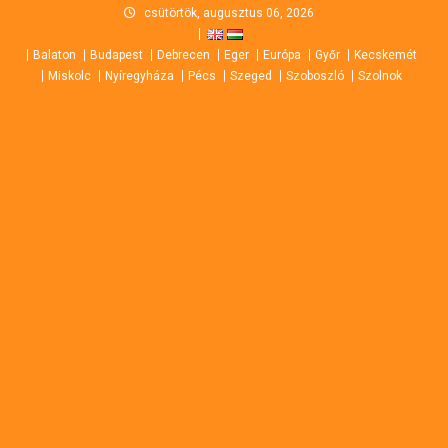
Skip
csütörtök, augusztus 06, 2026
to
Balaton
Budapest
Debrecen
Eger
Európa
Győr
Kecskemét
content
Miskolc
Nyíregyháza
Pécs
Szeged
Szoboszló
Szolnok