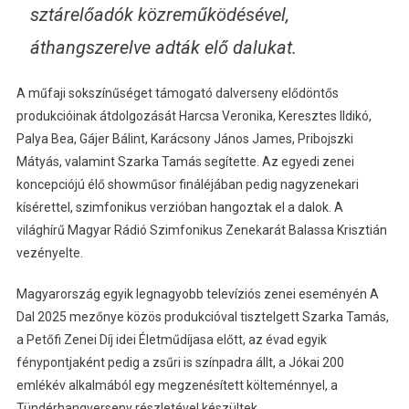
sztárelőadók közreműködésével,
áthangszerelve adták elő dalukat.
A műfaji sokszínűséget támogató dalverseny elődöntős
produkcióinak átdolgozását Harcsa Veronika, Keresztes Ildikó,
Palya Bea, Gájer Bálint, Karácsony János James, Pribojszki
Mátyás, valamint Szarka Tamás segítette. Az egyedi zenei
koncepciójú élő showműsor fináléjában pedig nagyzenekari
kísérettel, szimfonikus verzióban hangoztak el a dalok. A
világhírű Magyar Rádió Szimfonikus Zenekarát Balassa Krisztián
vezényelte.
Magyarország egyik legnagyobb televíziós zenei eseményén A
Dal 2025 mezőnye közös produkcióval tisztelgett Szarka Tamás,
a Petőfi Zenei Díj idei Életműdíjasa előtt, az évad egyik
fénypontjaként pedig a zsűri is színpadra állt, a Jókai 200
emlékév alkalmából egy megzenésített költeménnyel, a
Tündérhangverseny részletével készültek.