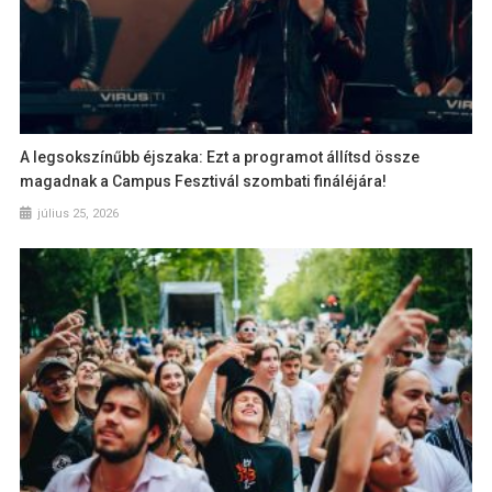
A legsokszínűbb éjszaka: Ezt a programot állítsd össze
magadnak a Campus Fesztivál szombati fináléjára!
július 25, 2026