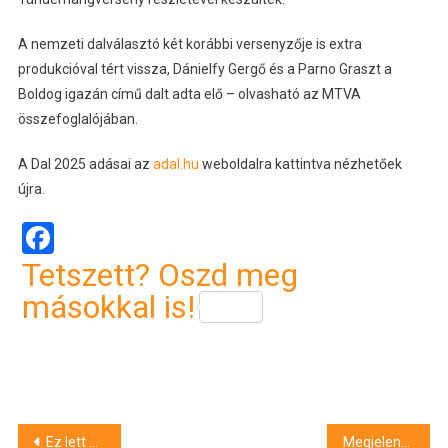
A nemzeti dalválasztó két korábbi versenyzője is extra
produkcióval tért vissza, Dánielfy Gergő és a Parno Graszt a
Boldog igazán című dalt adta elő – olvasható az MTVA
összefoglalójában.
A Dal 2025 adásai az
adal.hu
weboldalra kattintva nézhetőek
újra.
Facebook
Tetszett? Oszd meg
másokkal is!
Bejegyzés
Ez lett Magyarország dala – itt meghallgathatod
Megjelentek a debreceni Fidelitas emberei a Tisza pultjánál, de egyelőre nem merték felemelni a tábláikat