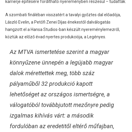
karrierje építésére fordítható nyereményben részesül – tudatták.
A szombati fináléban visszatért a tavalyi győztes dal előadója,
László Evelin, a Petőfi Zenei Díjas énekestől dalválogatás
hangzott el a Hansa Studios-ban készült nyereménylemezről,
köztük az előző évad nyertes produkciója, a Legényes.
Az MTVA ismertetése szerint a magyar
könnyűzene ünnepén a legújabb magyar
dalok mérettettek meg, több száz
pályaműből 32 produkció kapott
lehetőséget az országos ismertségre, a
válogatóból továbbjutott mezőnyre pedig
izgalmas kihívás várt: a második
fordulóban az eredetitől eltérő műfajban,