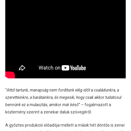
“
Attól tartunk, manapság nem fordítunk elég időt a családunkra, a
szeretteinkre, a barátainkra, és megesik, hogy csak akkor tudatosul
bennünk ez a mulasztás, amikor már késő
” – fogalmazott a
közlemény szerint a zenekar daluk szövegéről.
A győztes produkció előadója mellett a másik hét döntős is zenei