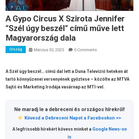
A Gypo Circus X Szirota Jennifer
“Szél úgy beszél” című műve lett
Magyarország dala
Ország
Március 30, 2025
0 Comments
A Szél úgy beszél… című dal lett a Duna Televízió heteken át
tartó könnyűzenei versenyének győztese – közölte az MTVA
Sajtó és Marketing Irodája vasárnap az MTI-vel.
Ne maradj le a debreceni és országos hírekről!
Kövesd a Debreceni Napot a Facebookon >>
A legfrissebb hírekért kövess minket a
Google News-on
is