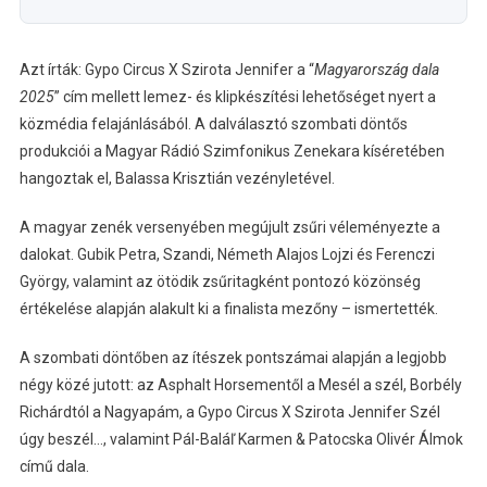
Azt írták: Gypo Circus X Szirota Jennifer a “
Magyarország dala
2025
” cím mellett lemez- és klipkészítési lehetőséget nyert a
közmédia felajánlásából. A dalválasztó szombati döntős
produkciói a Magyar Rádió Szimfonikus Zenekara kíséretében
hangoztak el, Balassa Krisztián vezényletével.
A magyar zenék versenyében megújult zsűri véleményezte a
dalokat. Gubik Petra, Szandi, Németh Alajos Lojzi és Ferenczi
György, valamint az ötödik zsűritagként pontozó közönség
értékelése alapján alakult ki a finalista mezőny – ismertették.
A szombati döntőben az ítészek pontszámai alapján a legjobb
négy közé jutott: az Asphalt Horsementől a Mesél a szél, Borbély
Richárdtól a Nagyapám, a Gypo Circus X Szirota Jennifer Szél
úgy beszél…, valamint Pál-Baláľ Karmen & Patocska Olivér Álmok
című dala.