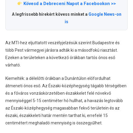
Kövesd a Debreceni Napot a Facebookon >>
A legfrissebb hírekért kövess minket a
Google News-on
is
Az MTI-hez eljuttatott veszélyjelzésük szerint Budapestre és
több Pest vármegyei járásra adták ki a másodfokú riasztást.
Ezeken a területeken a következő órákban tartós ónos eső
várható.
Kiemelték: a délelőtti órákban a Dunántúlon előfordulhat
átmeneti ónos eső. Az Északi-középhegység tágabb térségében
és a főváros vonzáskörzetében északkelet felé növekvő
mennyiséggel 5-15 centiméter hó hullhat, a havazás legtovább
az Északi-középhegység magasabban fekvő területein és az
északi, északkeleti határ mentén tarthat ki, errefelé 15
centimétert meghaladó mennyiség is összegyűlhet.