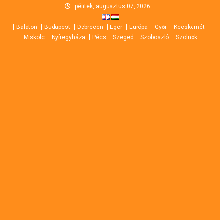
Skip
péntek, augusztus 07, 2026
to
Balaton
Budapest
Debrecen
Eger
Európa
Győr
Kecskemét
content
Miskolc
Nyíregyháza
Pécs
Szeged
Szoboszló
Szolnok