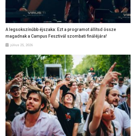
A legsokszínűbb éjszaka: Ezt a programot állítsd össze
magadnak a Campus Fesztivál szombati fináléjára!
július 25, 2026