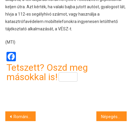
keljen útra. Azt kérték, ha valaki bajba jutott autóst, gyalogost lát,
hívja a 112-es segélyhívó számot, vagy használja a
katasztrófavédelem mobiltelefonokra ingyenesen letölthető
tájékoztató alkalmazását, a VÉSZ-t.
(MTI)
Facebook
Tetszett? Oszd meg
másokkal is!
Bejegyzés
Romániában elindult az italcsomagolás-visszaváltó rendszer
Népegészségügyi központ: továbbra is stagnál a szennyvízben az örökítőanyag koncentrációja
navigáció