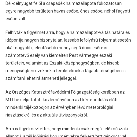
Dél-délnyugat felől a csapadék halmazállapota fokozatosan
egyre nagyobb területen havas esőbe, ónos esőbe, néhol fagyott
esőbe vált.
Felhívták a figyelmet arra, hogy a halmazállapot-váltás határa és
időpontja nagyon bizonytalan, lassabb lefolyású folyamat esetén
akár nagyobb, jelentősebb mennyiségű ónos esőre is
számottevő esély van kiemelten Pest vármegye északi
területein, valamint az Északi-középhegységben, de kisebb
mennyiségben ezeknek a területeknek a tágabb térségében is
számítani lehet rá átmeneti jelleggel.
Az Országos Katasztrófavédelmi Főigazgatóság korábban az
MTI-hez eljuttatott közleményében azt kérte: indulás előtt
mindenki tájékozódjon az érvényben lévő meteorológiai
riasztásokról és az aktuális útviszonyokról.
Arra is figyelmeztettek, hogy mindenki csak megfelelő műszaki
állapotú, a téli időjárási körülményekre felkészített gépkocsival