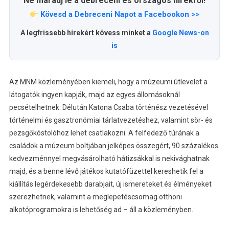
Ne maradj le a debreceni és országos hírekről!
Kövesd a Debreceni Napot a Facebookon >>
A legfrissebb hírekért kövess minket a
Google News-on
is
Az MNM közleményében kiemeli, hogy a múzeumi útlevelet a
látogatók ingyen kapják, majd az egyes állomásoknál
pecsételhetnek. Délután Katona Csaba történész vezetésével
történelmi és gasztronómiai tárlatvezetéshez, valamint sör- és
pezsgőkóstolóhoz lehet csatlakozni. A felfedező túrának a
családok a múzeum boltjában jelképes összegért, 90 százalékos
kedvezménnyel megvásárolható hátizsákkal is nekivághatnak
majd, és a benne lévő játékos kutatófüzettel kereshetik fel a
kiállítás legérdekesebb darabjait, új ismereteket és élményeket
szerezhetnek, valamint a meglepetéscsomag otthoni
alkotóprogramokra is lehetőség ad – áll a közleményben.