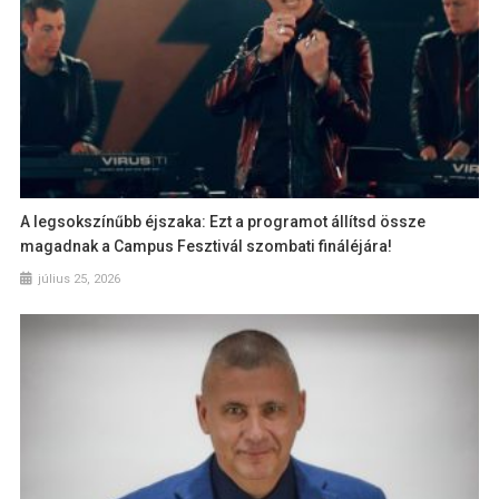
A legsokszínűbb éjszaka: Ezt a programot állítsd össze
magadnak a Campus Fesztivál szombati fináléjára!
július 25, 2026