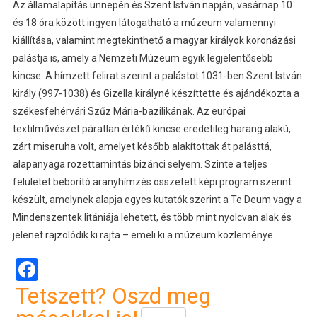
Az államalapítás ünnepén és Szent István napján, vasárnap 10
és 18 óra között ingyen látogatható a múzeum valamennyi
kiállítása, valamint megtekinthető a magyar királyok koronázási
palástja is, amely a Nemzeti Múzeum egyik legjelentősebb
kincse. A hímzett felirat szerint a palástot 1031-ben Szent István
király (997-1038) és Gizella királyné készíttette és ajándékozta a
székesfehérvári Szűz Mária-bazilikának. Az európai
textilművészet páratlan értékű kincse eredetileg harang alakú,
zárt miseruha volt, amelyet később alakítottak át palásttá,
alapanyaga rozettamintás bizánci selyem. Szinte a teljes
felületet beborító aranyhímzés összetett képi program szerint
készült, amelynek alapja egyes kutatók szerint a Te Deum vagy a
Mindenszentek litániája lehetett, és több mint nyolcvan alak és
jelenet rajzolódik ki rajta – emeli ki a múzeum közleménye.
Facebook
Tetszett? Oszd meg