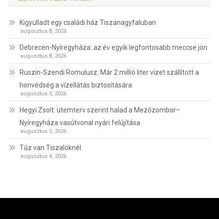
Kigyulladt egy családi ház Tiszanagyfaluban
augusztus 8, 2026
Debrecen-Nyíregyháza: az év egyik legfontosabb meccse jön
augusztus 8, 2026
Ruszin-Szendi Romulusz: Már 2 millió liter vizet szállított a
honvédség a vízellátás biztosítására
augusztus 5, 2026
Hegyi Zsolt: ütemterv szerint halad a Mezőzombor–
Nyíregyháza vasútvonal nyári felújítása
augusztus 5, 2026
Tűz van Tiszalöknél
augusztus 4, 2026