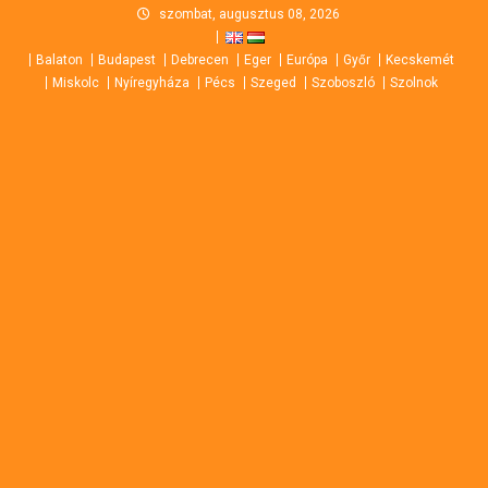
Skip
szombat, augusztus 08, 2026
to
Balaton
Budapest
Debrecen
Eger
Európa
Győr
Kecskemét
content
Miskolc
Nyíregyháza
Pécs
Szeged
Szoboszló
Szolnok