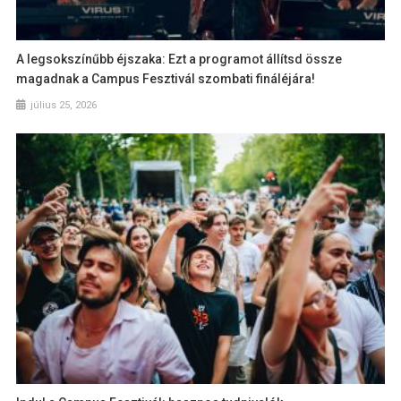
A legsokszínűbb éjszaka: Ezt a programot állítsd össze
magadnak a Campus Fesztivál szombati fináléjára!
július 25, 2026