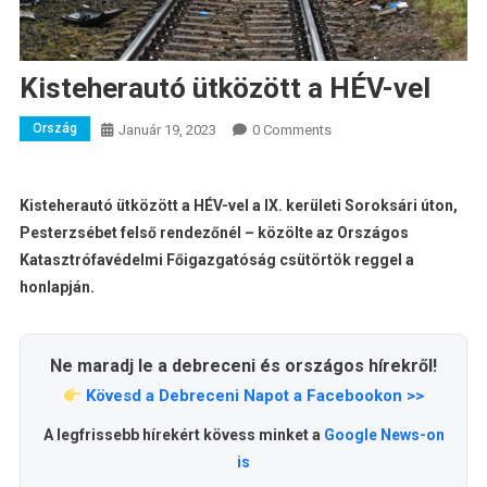
Kisteherautó ütközött a HÉV-vel
Ország
Január 19, 2023
0 Comments
Kisteherautó ütközött a HÉV-vel a IX. kerületi Soroksári úton,
Pesterzsébet felső rendezőnél – közölte az Országos
Katasztrófavédelmi Főigazgatóság csütörtök reggel a
honlapján.
Ne maradj le a debreceni és országos hírekről!
Kövesd a Debreceni Napot a Facebookon >>
A legfrissebb hírekért kövess minket a
Google News-on
is