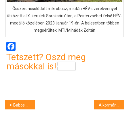
Összeroncsolódott mikrobusz, miután HÉV-szerelvénnyel
ütközött a IX. kerületi Soroksári úton, a Pesterzsébet felső HÉV-
megálló közelében 2023. január 19-én. A balesetben többen
megsérültek. MTI/Mihádák Zoltán
Facebook
Tetszett? Oszd meg
másokkal is!
Bejegyzés
Babos Tímea párosban győzte le Udvardy Pannát
A kormány eltörli a gabonakiviteli bejelentési kötelezettséget
navigáció