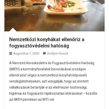
Nemzetközi konyhákat ellenőriz a
fogyasztóvédelmi hatóság
A
Augusztus 7, 2026
Szóljon Hozzá
Nemzetközi
A Nemzeti Kereskedelmi és Fogyasztóvédelmi Hatóság
Konyhákat
(NKFH) a kormányhivatalok bevonásával országos
Ellenőriz
ellenőrzést végez a nemzetközi konyhát képviselő
A
vendéglátóhelyeken, azt vizsgálják, hogy az érintett
Fogyasztóvédelmi
Hatóság
vállalkozások betartják-e az élelmiszer-biztonsági,
Bejegyzéshez
higiéniai és fogyasztói tájékoztatási előírásokat – közölte
az NKFH pénteken az MTI-vel.