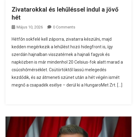
Zivatarokkal és lehűléssel indul a jövő
hét
Május 10, 2026
0 Comments
Hétfőn sokfelé kell záporra, zivatarra készülni, majd
kedden megérkezik a lehűlést hozó hidegfront is, így
szerdán hajnalban visszatérnek a hajnali fagyok és
napközben is már mindenhol 20 Celsius-fok alatt marad a
csúcshőmérséklet. Csütörtöktől lassú melegedés
kezdődik, és az átmeneti szünet után a hét végén ismét
megnő a csapadék esélye – derül ki a HungaroMet Zrt. […]