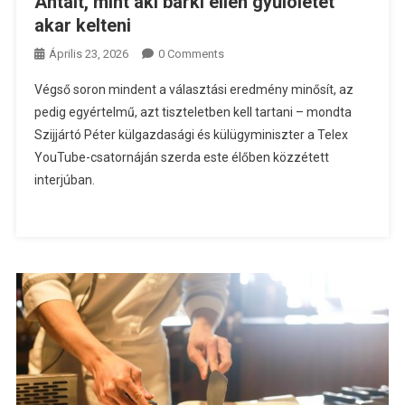
Antalt, mint aki bárki ellen gyűlöletet
akar kelteni
Április 23, 2026
0 Comments
Végső soron mindent a választási eredmény minősít, az
pedig egyértelmű, azt tiszteletben kell tartani – mondta
Szijjártó Péter külgazdasági és külügyminiszter a Telex
YouTube-csatornáján szerda este élőben közzétett
interjúban.