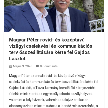
Magyar Péter rövid- és középtávú
vízügyi cselekvési és kommunikációs
terv összeállítására kérte fel Gajdos
Lászlót
Május 3, 2026
0 Comments
Magyar Péter azonnali rövid- és középtávú vízügyi
cselekvési és kommunikációs terv összeállítására kérte fel
Gajdos Lászlót, a Tisza-kormány leendő élő környezetért
felelős miniszterét az egyre súlyosbodó aszályhelyzet,
valamint a folyóvizeink, valamint a talajvíz kritikusan
alacsony szintje miatt – tudatta a leendő miniszterelnök, a