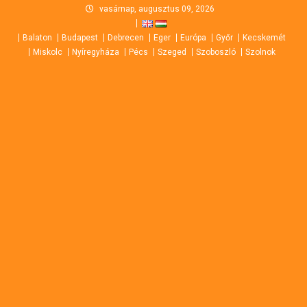
Skip
vasárnap, augusztus 09, 2026
to
Balaton
Budapest
Debrecen
Eger
Európa
Győr
Kecskemét
content
Miskolc
Nyíregyháza
Pécs
Szeged
Szoboszló
Szolnok