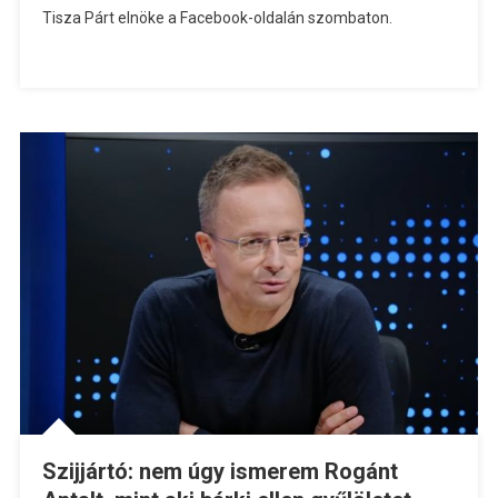
Tisza Párt elnöke a Facebook-oldalán szombaton.
Szijjártó: nem úgy ismerem Rogánt