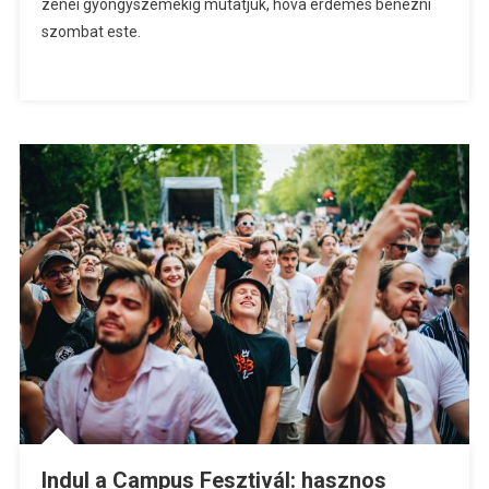
zenei gyöngyszemekig mutatjuk, hova érdemes benézni
szombat este.
Indul a Campus Fesztivál: hasznos