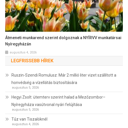
Átmeneti munkarend szerint dolgoznak a NYÍRVV munkatársai
Nyíregyházán
augusztus 4, 2026
LEGFRISSEBB HÍREK
Ruszin-Szendi Romulusz: Már 2 millió liter vizet szállított a
honvédség a vízellátás biztosítására
augusztus 5, 2026
Hegyi Zsolt: ütemterv szerint halad a Mezőzombor–
Nyíregyháza vasútvonal nyári felújítása
augusztus 5, 2026
Tűz van Tiszalöknél
augusztus 4, 2026