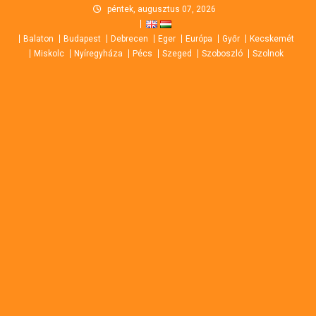
Skip
péntek, augusztus 07, 2026
to
Balaton
Budapest
Debrecen
Eger
Európa
Győr
Kecskemét
content
Miskolc
Nyíregyháza
Pécs
Szeged
Szoboszló
Szolnok