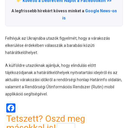
Kövesd a Debreceni Napot a Facebookon >>
A legfrissebb hírekért kövess minket a
Google News-on
is
Felhívjuk az Ukrajnába utazók figyelmét, hogy a várakozás
elkerülése érdekében válasszák a barabási közúti
határátkelőhelyet.
A külföldre utazóknak ajánljuk, hogy elindulás előtt
tájékozódjanak a határátkelőhelyek nyitvatartási idejéről és az
aktuális várakozási időkről a rendőrségi honlap Határinfo oldalán,
valamint a Rendőrségi Útinformációs Rendszer (Rutin) mobil
applikáció segítségével.
Facebook
Tetszett? Oszd meg
másokkal is!