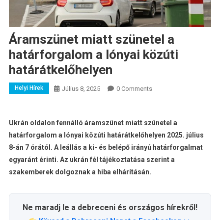
Áramszünet miatt szünetel a
határforgalom a lónyai közúti
határátkelőhelyen
Helyi Hírek
Július 8, 2025
0 Comments
Ukrán oldalon fennálló áramszünet miatt szünetel a
határforgalom a lónyai közúti határátkelőhelyen 2025. július
8-án 7 órától. A leállás a ki- és belépő irányú határforgalmat
egyaránt érinti. Az ukrán fél tájékoztatása szerint a
szakemberek dolgoznak a hiba elhárításán.
Ne maradj le a debreceni és országos hírekről!