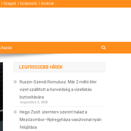
Szeged
Szoboszló
Szolnok
Utazás
LEGFRISSEBB HÍREK
Ruszin-Szendi Romulusz: Már 2 millió liter
vizet szállított a honvédség a vízellátás
biztosítására
augusztus 5, 2026
Hegyi Zsolt: ütemterv szerint halad a
Mezőzombor–Nyíregyháza vasútvonal nyári
felújítása