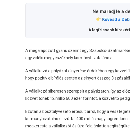
Ne maradj le a d
Kövesd a Deb
A legfrissebb hírekér
A megalapozott gyanú szerint egy Szabolcs-Szatmár-Bereg
egy vidéki megyeszékhely kormányhivatalához.
A vállalkozó a pályázat elnyerése érdekében egy közvetí
hogy pozitív elbírálás esetén az elnyert összeg 3 százaléká
A vállalkozó sikeresen szerepelt a pályázaton, így az el
közvetítőnek 12 millió 600 ezer forintot, a közvetítő pedi
Ezután az osztályvezető értesült arról, hogy a vesztegeté
kormányhivatalhoz, ezúttal 400 milliós nagyságrendben. 
megkereste a vállalkozót és újra felajánlotta segítségüket