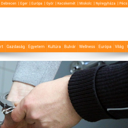
Debrecen
Eger
Európa
Győr
Kecskemét
Miskolc
Nyíregyháza
Pécs
rt
Gazdaság
Egyetem
Kultúra
Bulvár
Wellness
Európa
Világ