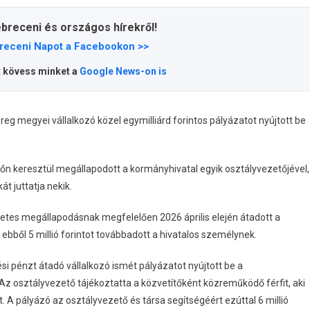
ebreceni és országos hírekről!
receni Napot a Facebookon >>
t kövess minket a
Google News-on is
 megyei vállalkozó közel egymilliárd forintos pályázatot nyújtott be
tőn keresztül megállapodott a kormányhivatal egyik osztályvezetőjével,
t juttatja nekik.
őzetes megállapodásnak megfelelően 2026 április elején átadott a
g ebből 5 millió forintot továbbadott a hivatalos személynek.
si pénzt átadó vállalkozó ismét pályázatot nyújtott be a
Az osztályvezető tájékoztatta a közvetítőként közreműködő férfit, aki
. A pályázó az osztályvezető és társa segítségéért ezúttal 6 millió