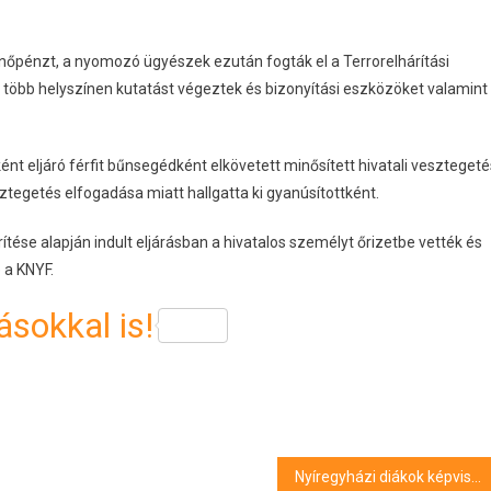
enőpénzt, a nyomozó ügyészek ezután fogták el a Terrorelhárítási
öbb helyszínen kutatást végeztek és bizonyítási eszközöket valamint
t eljáró férfit bűnsegédként elkövetett minősített hivatali vesztegeté
ztegetés elfogadása miatt hallgatta ki gyanúsítottként.
ése alapján indult eljárásban a hivatalos személyt őrizetbe vették és
 a KNYF.
sokkal is!
Nyíregyházi diákok képviselik Magyarországot a robotika világbajnokságon Dél-Koreában