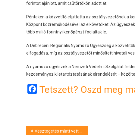
forintot ajánlott, amit csütörtökön adott át.
Pénteken a közvetítő eljuttatta az osztályvezetőnek a k
Központ közreműködésével az elkövetőket. Az ügyészek t
több millió forintnyi kenőpénzt foglaltak le.
A Debreceni Regionális Nyomozó Ügyészség a közvetítőkén
elfogadása, míg az osztályvezetőt minősített hivatali ves
A nyomozó ügyészek a Nemzeti Védelmi Szolgálat felderít
kezdeményezik letartóztatásának elrendelését – közölte
Facebook
Tetszett? Oszd meg má
Bejegyzés
Vesztegetés miatt vett őrizetbe egy kormányhivatali osztályvezetőt a Debreceni Regionális Nyomozó Ügyészség