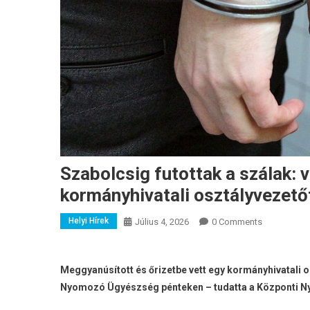
Szabolcsig futottak a szálak: 
kormányhivatali osztályvezető
Helyi Hírek
Július 4, 2026
0 Comments
Meggyanúsított és őrizetbe vett egy kormányhivatali o
Nyomozó Ügyészség pénteken – tudatta a Központi 