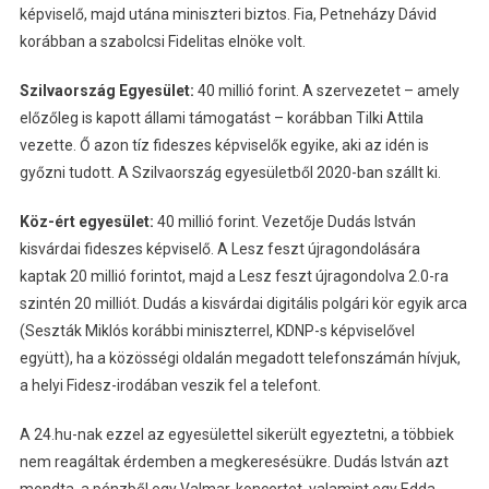
képviselő, majd utána miniszteri biztos. Fia, Petneházy Dávid
korábban a szabolcsi Fidelitas elnöke volt.
Szilvaország Egyesület:
40 millió forint. A szervezetet – amely
előzőleg is kapott állami támogatást – korábban Tilki Attila
vezette. Ő azon tíz fideszes képviselők egyike, aki az idén is
győzni tudott. A Szilvaország egyesületből 2020-ban szállt ki.
Köz-ért egyesület:
40 millió forint. Vezetője Dudás István
kisvárdai fideszes képviselő. A Lesz feszt újragondolására
kaptak 20 millió forintot, majd a Lesz feszt újragondolva 2.0-ra
szintén 20 milliót. Dudás a kisvárdai digitális polgári kör egyik arca
(Seszták Miklós korábbi miniszterrel, KDNP-s képviselővel
együtt), ha a közösségi oldalán megadott telefonszámán hívjuk,
a helyi Fidesz-irodában veszik fel a telefont.
A 24.hu-nak ezzel az egyesülettel sikerült egyeztetni, a többiek
nem reagáltak érdemben a megkeresésükre. Dudás István azt
mondta, a pénzből egy Valmar-koncertet, valamint egy Edda-