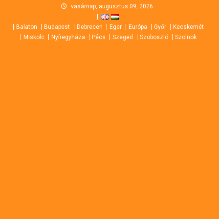
Skip
vasárnap, augusztus 09, 2026
to
Balaton
Budapest
Debrecen
Eger
Európa
Győr
Kecskemét
content
Miskolc
Nyíregyháza
Pécs
Szeged
Szoboszló
Szolnok