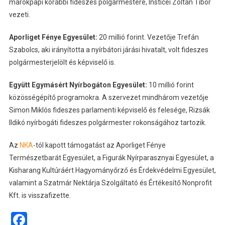
márokpapi korábbi fideszes polgármestere, Insticei Zoltán Tibor
vezeti.
Aporliget Fénye Egyesület:
20 millió forint. Vezetője Trefán
Szabolcs, aki irányította a nyírbátori járási hivatalt, volt fideszes
polgármesterjelölt és képviselő is.
Együtt Egymásért Nyírbogáton Egyesület:
10 millió forint
közösségépítő programokra. A szervezet mindhárom vezetője
Simon Miklós fideszes parlamenti képviselő és felesége, Rizsák
Ildikó nyírbogáti fideszes polgármester rokonságához tartozik.
Az
NKA
-tól kapott támogatást az Aporliget Fénye
Természetbarát Egyesület, a Figurák Nyírparasznyai Egyesület, a
Kisharang Kultúráért Hagyományőrző és Érdekvédelmi Egyesület,
valamint a Szatmár Nektárja Szolgáltató és Értékesítő Nonprofit
Kft. is visszafizette.
Facebook