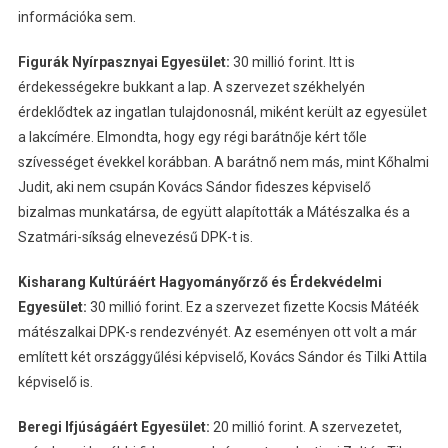
információka sem.
Figurák Nyírpasznyai Egyesület:
30 millió forint. Itt is
érdekességekre bukkant a lap. A szervezet székhelyén
érdeklődtek az ingatlan tulajdonosnál, miként került az egyesület
a lakcímére. Elmondta, hogy egy régi barátnője kért tőle
szívességet évekkel korábban. A barátnő nem más, mint Kőhalmi
Judit, aki nem csupán Kovács Sándor fideszes képviselő
bizalmas munkatársa, de együtt alapították a Mátészalka és a
Szatmári-síkság elnevezésű DPK-t is.
Kisharang Kultúráért Hagyományőrző és Érdekvédelmi
Egyesület:
30 millió forint. Ez a szervezet fizette Kocsis Mátéék
mátészalkai DPK-s rendezvényét. Az eseményen ott volt a már
említett két országgyűlési képviselő, Kovács Sándor és Tilki Attila
képviselő is.
Beregi Ifjúságáért Egyesület:
20 millió forint. A szervezetet,