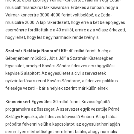
musicalt finanszíroztak Kisvárdán. Érdekes azonban, hogy a
Valmar-koncertre 3000-4000 forint volt belépő, az Edda-
musicalre 2000. A lap rákérdezett, hogy erre a két belépőjegyes
eseményre fordították-e a 40 milliót, amire az a válasz érkezett,
hogy lehet, hogy lesz egy harmadik rendezvény is.
Szatmár Nektárja Nonprofit Kft:
40 millió forint. A cég a
Géberjénben működő „Jót s Jól” a Szatmári Kistérségben
Egyesület, amelyet Kovács Sándor fideszes országgyűlési
képviselő alapított. Az egyesületet a civil szervezetek
nyilvántartása szerint Kovács Sándorné, a fideszes politikus
felesége vezeti – bár a helyiek szerint már külön élnek.
Kincseinkért Egyesület:
30 millió forint. Közösségépítő
programokra az összeget. A szervezet egyik vezetője Pórné
Szilágyi Hajnalka, aki fideszes képviselő Biriben. A lap hiába
próbálta felvenni velük a kapcsolatot, az egyesület honlapján
semmilyen elérhetőséget nem lehet találni, ahogy normális