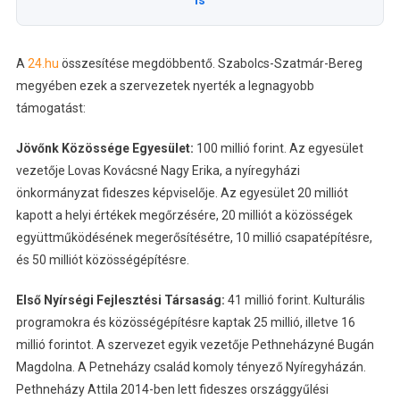
A
24.hu
összesítése megdöbbentő. Szabolcs-Szatmár-Bereg
megyében ezek a szervezetek nyerték a legnagyobb
támogatást:
Jövőnk Közössége Egyesület:
100 millió forint. Az egyesület
vezetője Lovas Kovácsné Nagy Erika, a nyíregyházi
önkormányzat fideszes képviselője. Az egyesület 20 milliót
kapott a helyi értékek megőrzésére, 20 milliót a közösségek
együttműködésének megerősítésétre, 10 millió csapatépítésre,
és 50 milliót közösségépítésre.
Első Nyírségi Fejlesztési Társaság:
41 millió forint. Kulturális
programokra és közösségépítésre kaptak 25 millió, illetve 16
millió forintot. A szervezet egyik vezetője Pethneházyné Bugán
Magdolna. A Petneházy család komoly tényező Nyíregyházán.
Pethneházy Attila 2014-ben lett fideszes országgyűlési