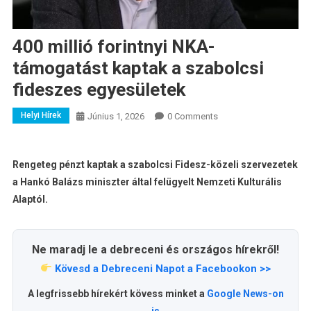
400 millió forintnyi NKA-
támogatást kaptak a szabolcsi
fideszes egyesületek
Helyi Hírek
Június 1, 2026
0 Comments
Rengeteg pénzt kaptak a szabolcsi Fidesz-közeli szervezetek
a Hankó Balázs miniszter által felügyelt Nemzeti Kulturális
Alaptól.
Ne maradj le a debreceni és országos hírekről!
Kövesd a Debreceni Napot a Facebookon >>
A legfrissebb hírekért kövess minket a
Google News-on
is