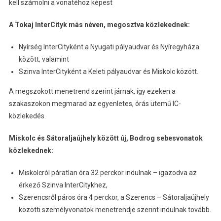
kell számolni a vonatéhoz képest
A Tokaj InterCityk más néven, megosztva közlekednek:
Nyírség InterCityként a Nyugati pályaudvar és Nyíregyháza
között, valamint
Szinva InterCityként a Keleti pályaudvar és Miskolc között.
A megszokott menetrend szerint járnak, így ezeken a
szakaszokon megmarad az egyenletes, órás ütemű IC-
közlekedés.
Miskolc és Sátoraljaújhely között új, Bodrog sebesvonatok
közlekednek:
Miskolcról páratlan óra 32 perckor indulnak – igazodva az
érkező Szinva InterCitykhez,
Szerencsről páros óra 4 perckor, a Szerencs – Sátoraljaújhely
közötti személyvonatok menetrendje szerint indulnak tovább.