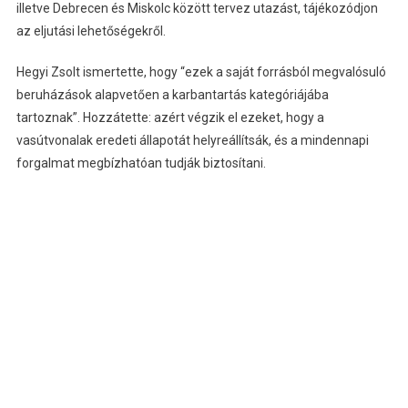
illetve Debrecen és Miskolc között tervez utazást, tájékozódjon
az eljutási lehetőségekről.
Hegyi Zsolt ismertette, hogy “ezek a saját forrásból megvalósuló
beruházások alapvetően a karbantartás kategóriájába
tartoznak”. Hozzátette: azért végzik el ezeket, hogy a
vasútvonalak eredeti állapotát helyreállítsák, és a mindennapi
forgalmat megbízhatóan tudják biztosítani.