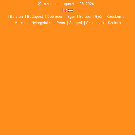
Skip
szombat, augusztus 08, 2026
to
Balaton
Budapest
Debrecen
Eger
Európa
Győr
Kecskemét
content
Miskolc
Nyíregyháza
Pécs
Szeged
Szoboszló
Szolnok