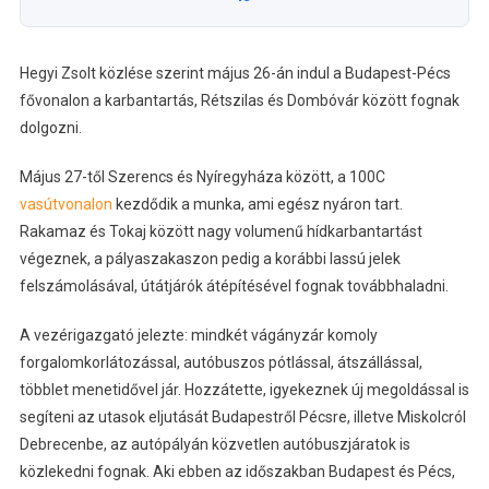
Hegyi Zsolt közlése szerint május 26-án indul a Budapest-Pécs
fővonalon a karbantartás, Rétszilas és Dombóvár között fognak
dolgozni.
Május 27-től Szerencs és Nyíregyháza között, a 100C
vasútvonalon
kezdődik a munka, ami egész nyáron tart.
Rakamaz és Tokaj között nagy volumenű hídkarbantartást
végeznek, a pályaszakaszon pedig a korábbi lassú jelek
felszámolásával, útátjárók átépítésével fognak továbbhaladni.
A vezérigazgató jelezte: mindkét vágányzár komoly
forgalomkorlátozással, autóbuszos pótlással, átszállással,
többlet menetidővel jár. Hozzátette, igyekeznek új megoldással is
segíteni az utasok eljutását Budapestről Pécsre, illetve Miskolcról
Debrecenbe, az autópályán közvetlen autóbuszjáratok is
közlekedni fognak. Aki ebben az időszakban Budapest és Pécs,