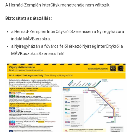
A Hernád-Zemplén InterCityk menetrendje nem változik.
Biztosított az átszállás:
a Hernád-Zemplén InterCitykről Szerencsen a Nyíregyházára
induló MÁVBuszokra,
a Nyíregyházán a főváros felől érkező Nyírség InterCitykről a
MÁVBuszokra Szerencs felé.