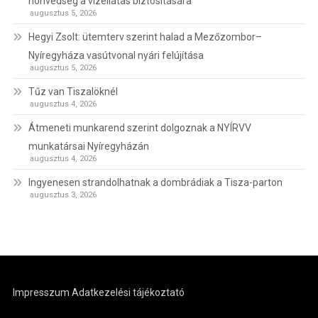
honvédség a vízellátás biztosítására
augusztus 5, 2026
Hegyi Zsolt: ütemterv szerint halad a Mezőzombor–
Nyíregyháza vasútvonal nyári felújítása
augusztus 5, 2026
Tűz van Tiszalöknél
augusztus 4, 2026
Átmeneti munkarend szerint dolgoznak a NYÍRVV
munkatársai Nyíregyházán
augusztus 4, 2026
Ingyenesen strandolhatnak a dombrádiak a Tisza-parton
augusztus 3, 2026
Impresszum
Adatkezelési tájékoztató