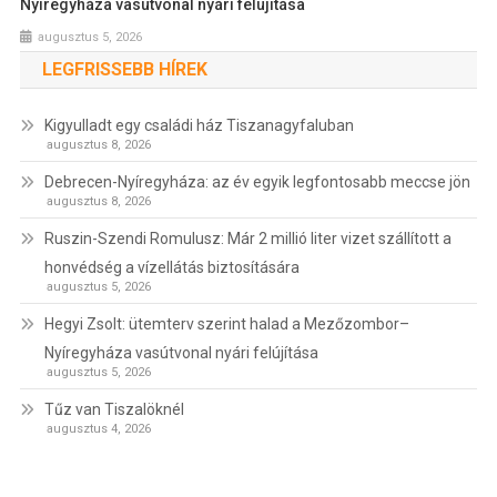
Nyíregyháza vasútvonal nyári felújítása
augusztus 5, 2026
LEGFRISSEBB HÍREK
Kigyulladt egy családi ház Tiszanagyfaluban
augusztus 8, 2026
Debrecen-Nyíregyháza: az év egyik legfontosabb meccse jön
augusztus 8, 2026
Ruszin-Szendi Romulusz: Már 2 millió liter vizet szállított a
honvédség a vízellátás biztosítására
augusztus 5, 2026
Hegyi Zsolt: ütemterv szerint halad a Mezőzombor–
Nyíregyháza vasútvonal nyári felújítása
augusztus 5, 2026
Tűz van Tiszalöknél
augusztus 4, 2026