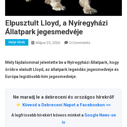
Elpusztult Lloyd, a Nyíregyházi
Állatpark jegesmedvéje
Helyi Hírek
Május 25, 2026
0 Comments
Mély fájdalommal jelentette be a
Nyíregyházi Állatpark
, hogy
örökre elaludt Lloyd, az állatpark legendás jegesmedvéje és
Európa legidősebb hím jegesmedvéje.
Ne maradj le a debreceni és országos hírekről!
Kövesd a Debreceni Napot a Facebookon >>
A legfrissebb hírekért kövess minket a
Google News-on
is