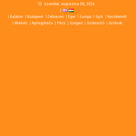
Skip
szombat, augusztus 08, 2026
to
Balaton
Budapest
Debrecen
Eger
Európa
Győr
Kecskemét
content
Miskolc
Nyíregyháza
Pécs
Szeged
Szoboszló
Szolnok