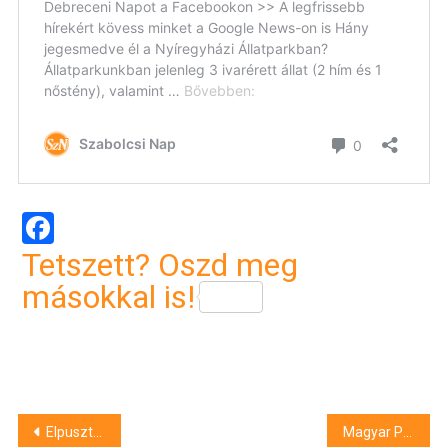
Facebook
Tetszett? Oszd meg
másokkal is!
Bejegyzés
Elpusztult a Nyíregyházi Állatpark legendás jegesmedvéje
Magyar Péter: a Fidesz nevű bűnszervezet ebben a formájában aligha maradhat fenn