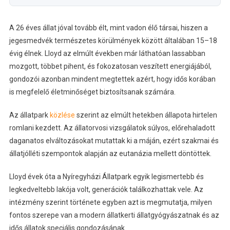
A 26 éves állat jóval tovább élt, mint vadon élő társai, hiszen a
jegesmedvék természetes körülmények között általában 15–18
évig élnek. Lloyd az elmúlt években már láthatóan lassabban
mozgott, többet pihent, és fokozatosan veszített energiájából,
gondozói azonban mindent megtettek azért, hogy idős korában
is megfelelő életminőséget biztosítsanak számára.
Az állatpark
közlése
szerint az elmúlt hetekben állapota hirtelen
romlani kezdett. Az állatorvosi vizsgálatok súlyos, előrehaladott
daganatos elváltozásokat mutattak ki a máján, ezért szakmai és
állatjólléti szempontok alapján az eutanázia mellett döntöttek.
Lloyd évek óta a Nyíregyházi Állatpark egyik legismertebb és
legkedveltebb lakója volt, generációk találkozhattak vele. Az
intézmény szerint története egyben azt is megmutatja, milyen
fontos szerepe van a modern állatkerti állatgyógyászatnak és az
idős állatok speciális gondozásának.