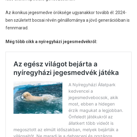
Az ikonikus jegesmedve öröksége ugyanakkor tovább él: 2024-
ben született bocsai révén génállománya a jövő generációiban is
fennmarad.
Még több cikk a nyíregyházi jegesmedvékről: