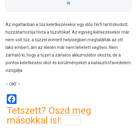
is
Az ingatlanban a tűz keletkezésekor egy idős férfi tartózkodott,
hozzátartozója hívta a tűzoltókat. Az egység kiérkezésekor már
nem volt tűz, a tűzzel érintett helyiségben megtalálták az ott
lakó embert, ám az életén már nem lehetett segíteni. Nem
zárható ki, hogy a tüzet a zárlatos akkumulátor okozta, de a
pontos keletkezési okot és körülményeket a katasztrófavédelem
vizsgálja.
– OKF –
Facebook
Tetszett? Oszd meg
másokkal is!