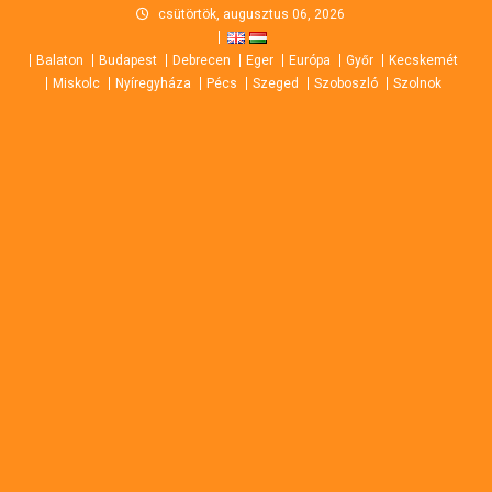
Skip
csütörtök, augusztus 06, 2026
to
Balaton
Budapest
Debrecen
Eger
Európa
Győr
Kecskemét
content
Miskolc
Nyíregyháza
Pécs
Szeged
Szoboszló
Szolnok