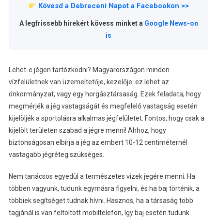
Kövesd a Debreceni Napot a Facebookon >>
A legfrissebb hírekért kövess minket a
Google News-on
is
Lehet-e jégen tartózkodni? Magyarországon minden
vízfelületnek van üzemeltetője, kezelője: ez lehet az
önkormányzat, vagy egy horgásztársaság. Ezek feladata, hogy
megmérjék a jég vastagságát és megfelelő vastagság esetén
kijelöljék a sportolásra alkalmas jégfelületet. Fontos, hogy csak a
kijelölt területen szabad a jégre menni! Ahhoz, hogy
biztonságosan elbírja a jég az embert 10-12 centiméternél
vastagabb jégréteg szükséges.
Nem tanácsos egyedül a természetes vizek jegére menni. Ha
többen vagyunk, tudunk egymásra figyelni, és ha baj történik, a
többiek segítséget tudnak hívni. Hasznos, ha a társaság több
tagjánál is van feltöltött mobiltelefon, így baj esetén tudunk