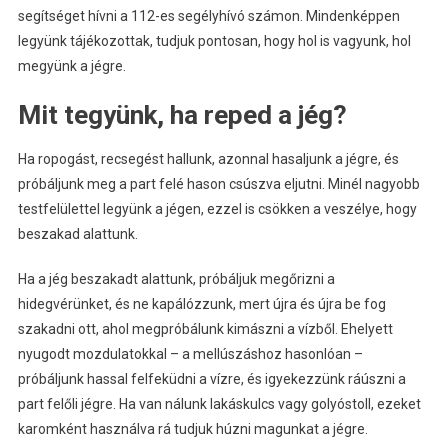
segítséget hívni a 112-es segélyhívó számon. Mindenképpen
legyünk tájékozottak, tudjuk pontosan, hogy hol is vagyunk, hol
megyünk a jégre.
Mit tegyünk, ha reped a jég?
Ha ropogást, recsegést hallunk, azonnal hasaljunk a jégre, és
próbáljunk meg a part felé hason csúszva eljutni. Minél nagyobb
testfelülettel legyünk a jégen, ezzel is csökken a veszélye, hogy
beszakad alattunk.
Ha a jég beszakadt alattunk, próbáljuk megőrizni a
hidegvérünket, és ne kapálózzunk, mert újra és újra be fog
szakadni ott, ahol megpróbálunk kimászni a vízből. Ehelyett
nyugodt mozdulatokkal – a mellúszáshoz hasonlóan –
próbáljunk hassal felfeküdni a vízre, és igyekezzünk ráúszni a
part felőli jégre. Ha van nálunk lakáskulcs vagy golyóstoll, ezeket
karomként használva rá tudjuk húzni magunkat a jégre.