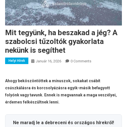
Mit tegyünk, ha beszakad a jég? A
szabolcsi tűzoltók gyakorlata
nekünk is segíthet
Helyi Hírek
Január 16, 2026
0 Comments
Ahogy beköszöntöttek a mínuszok, sokakat csábít
csúszkálásra és korcsolyázásra egyik-másik befagyott
folyónk vagy tavunk. Ennek is megvannak a maga veszélyei,
érdemes felkészültnek lenni.
Ne maradj le a debreceni és országos hírekről!