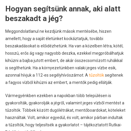
Hogyan segítsünk annak, aki alatt
beszakadt a jég?
Meggondolatlanul ne kezdjünk mások mentésébe, hiszen
amellett, hogy a saját életünket kockáztatjuk, további
beszakadásokat is előidézhetünk. Ha van a közelben létra, kötél,
hosszú, erős ág vagy nagyobb deszka, ezekkel megpróbálhatjuk
kihúzni a bajba jutott embert, de akár összecsomózott ruhákkal
is segíthetünk. Ha a környezetünkben valaki jeges vízbe esik,
azonnal hívjuk a 112-es segélyhívószámot. A
tűzoltók
segítenek
a fagyos vízből kihúzni az embert, a mentők pedig ellátják.
Vármegyénkben ezekben a napokban több településen is
gyakorolták, gyakorolják a jégről, valamint jeges vízből mentést a
tűzoltók. Többek között dugólétrákat, mentőboardokat, köteleket
használtak. Volt, amikor egyedül, és volt, amikor párban indultak
a tűzoltók, hogy teljesítsék a gyakorlatot – tájékoztatott Rutkai-