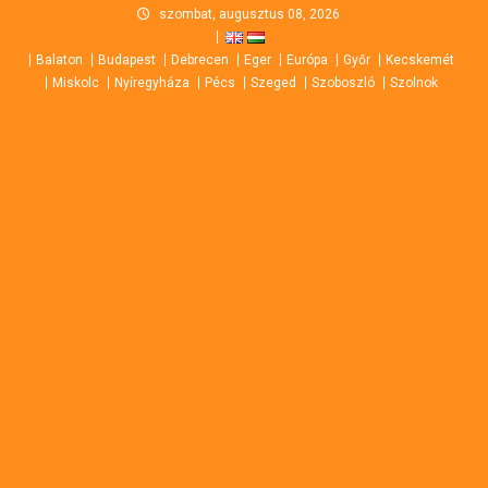
Skip
szombat, augusztus 08, 2026
to
Balaton
Budapest
Debrecen
Eger
Európa
Győr
Kecskemét
content
Miskolc
Nyíregyháza
Pécs
Szeged
Szoboszló
Szolnok