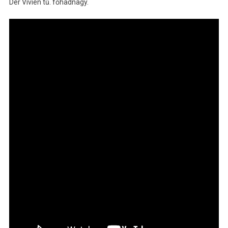
Dér Vivien tű. főhadnagy.