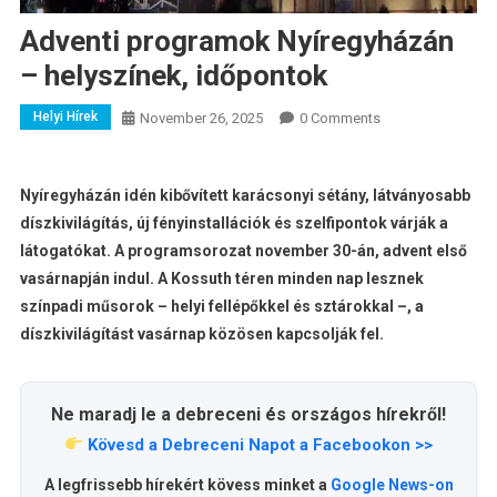
Adventi programok Nyíregyházán
– helyszínek, időpontok
Helyi Hírek
November 26, 2025
0 Comments
Nyíregyházán idén kibővített karácsonyi sétány, látványosabb
díszkivilágítás, új fényinstallációk és szelfipontok várják a
látogatókat. A programsorozat november 30-án, advent első
vasárnapján indul. A Kossuth téren minden nap lesznek
színpadi műsorok – helyi fellépőkkel és sztárokkal –, a
díszkivilágítást vasárnap közösen kapcsolják fel.
Ne maradj le a debreceni és országos hírekről!
Kövesd a Debreceni Napot a Facebookon >>
A legfrissebb hírekért kövess minket a
Google News-on