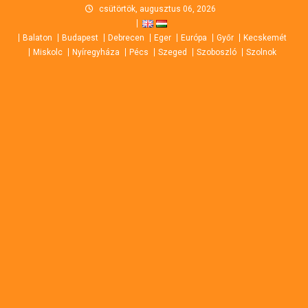
Skip
csütörtök, augusztus 06, 2026
to
Balaton
Budapest
Debrecen
Eger
Európa
Győr
Kecskemét
content
Miskolc
Nyíregyháza
Pécs
Szeged
Szoboszló
Szolnok