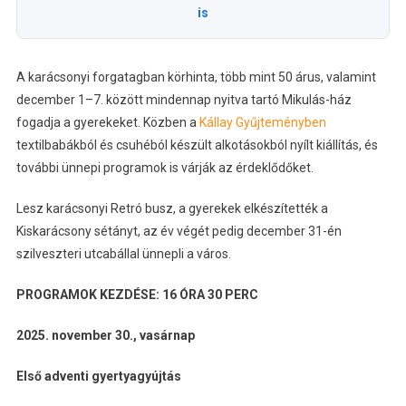
is
A karácsonyi forgatagban körhinta, több mint 50 árus, valamint
december 1–7. között mindennap nyitva tartó Mikulás-ház
fogadja a gyerekeket. Közben a
Kállay Gyűjteményben
textilbabákból és csuhéból készült alkotásokból nyílt kiállítás, és
további ünnepi programok is várják az érdeklődőket.
Lesz karácsonyi Retró busz, a gyerekek elkészítették a
Kiskarácsony sétányt, az év végét pedig december 31-én
szilveszteri utcabállal ünnepli a város.
PROGRAMOK KEZDÉSE: 16 ÓRA 30 PERC
2025. november 30., vasárnap
Első adventi gyertyagyújtás