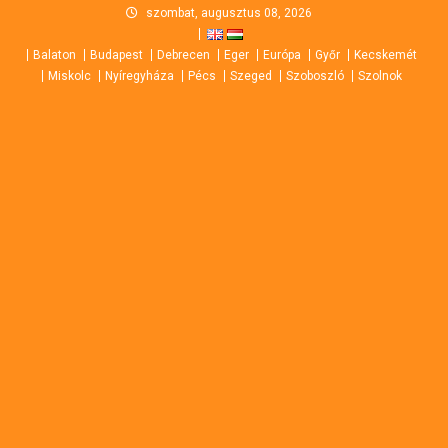
Skip
szombat, augusztus 08, 2026
to
Balaton
Budapest
Debrecen
Eger
Európa
Győr
Kecskemét
content
Miskolc
Nyíregyháza
Pécs
Szeged
Szoboszló
Szolnok