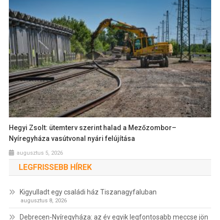
Hegyi Zsolt: ütemterv szerint halad a Mezőzombor–
Nyíregyháza vasútvonal nyári felújítása
augusztus 5, 2026
LEGFRISSEBB HÍREK
Kigyulladt egy családi ház Tiszanagyfaluban
augusztus 8, 2026
Debrecen-Nyíregyháza: az év egyik legfontosabb meccse jön