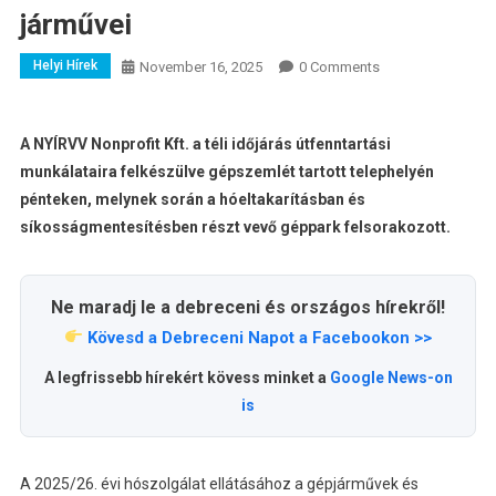
járművei
Helyi Hírek
November 16, 2025
0 Comments
A NYÍRVV Nonprofit Kft. a téli időjárás útfenntartási
munkálataira felkészülve gépszemlét tartott telephelyén
pénteken, melynek során a hóeltakarításban és
síkosságmentesítésben részt vevő géppark felsorakozott.
Ne maradj le a debreceni és országos hírekről!
Kövesd a Debreceni Napot a Facebookon >>
A legfrissebb hírekért kövess minket a
Google News-on
is
A 2025/26. évi hószolgálat ellátásához a gépjárművek és