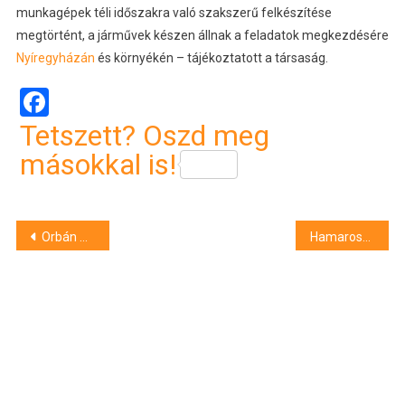
munkagépek téli időszakra való szakszerű felkészítése
megtörtént, a járművek készen állnak a feladatok megkezdésére
Nyíregyházán
és környékén – tájékoztatott a társaság.
Facebook
Tetszett? Oszd meg
másokkal is!
Bejegyzés
Orbán Viktor: Magyarországon van az egyik legstabilabb és leghatékonyabb kormányzás Európában
Hamarosan Rómába viszik Debrecenből a különleges, betlehemi szoborcsoportot
navigáció