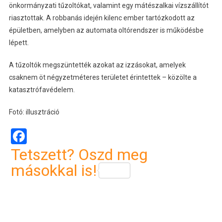
önkormányzati tűzoltókat, valamint egy mátészalkai vízszállítót
riasztottak. A robbanás idején kilenc ember tartózkodott az
épületben, amelyben az automata oltórendszer is működésbe
lépett.
A tűzoltók megszüntették azokat az izzásokat, amelyek
csaknem öt négyzetméteres területet érintettek – közölte a
katasztrófavédelem.
Fotó: illusztráció
Facebook
Tetszett? Oszd meg
másokkal is!