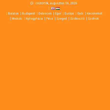
Skip
csütörtök, augusztus 06, 2026
to
Balaton
Budapest
Debrecen
Eger
Európa
Győr
Kecskemét
content
Miskolc
Nyíregyháza
Pécs
Szeged
Szoboszló
Szolnok