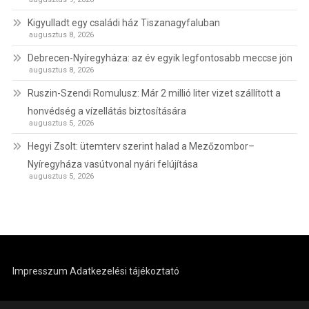
Kigyulladt egy családi ház Tiszanagyfaluban
augusztus 8, 2026
Debrecen-Nyíregyháza: az év egyik legfontosabb meccse jön
augusztus 8, 2026
Ruszin-Szendi Romulusz: Már 2 millió liter vizet szállított a
honvédség a vízellátás biztosítására
augusztus 5, 2026
Hegyi Zsolt: ütemterv szerint halad a Mezőzombor–
Nyíregyháza vasútvonal nyári felújítása
augusztus 5, 2026
Impresszum
Adatkezelési tájékoztató