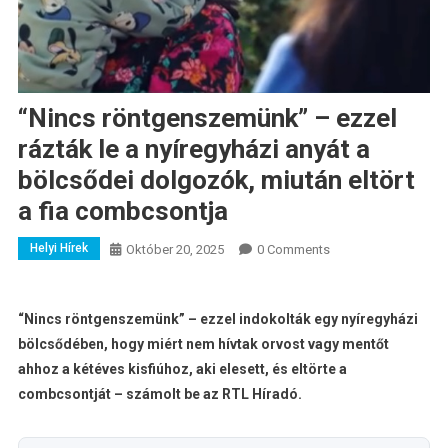
“Nincs röntgenszemünk” – ezzel
rázták le a nyíregyházi anyát a
bölcsődei dolgozók, miután eltört
a fia combcsontja
Helyi Hírek
Október 20, 2025
0 Comments
“Nincs röntgenszemünk” – ezzel indokolták egy nyíregyházi
bölcsődében, hogy miért nem hívtak orvost vagy mentőt
ahhoz a kétéves kisfiúhoz, aki elesett, és eltörte a
combcsontját – számolt be az RTL Híradó.