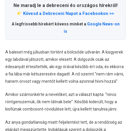
Ne maradj le a debreceni és országos hírekről!
Kövesd a Debreceni Napot a Facebookon >>
A legfrissebb hírekért kövess minket a
Google News-on
is
A baleset még júliusban történt a bölcsőde udvarán. A kisgyerek
egy labdával játszott, amikor elesett. A dolgozók csak az
édesanyát értesítették, aki egy órával később ért oda, és ekkorra
a fia lába már kétszeresére dagadt. A nő szerint “nem rám várni,
hanem orvost vagy mentőt kellett volna azonnal hívni hozzá”.
Amikor számonkérte a nevelőket, azt a választ kapta: “nincs
röntgenszemük, ők nem látnak bele”. Később kiderült, hogy a
kisfiúnak combcsont-rövidülése lett, újra kellett tanulnia járni.
Az anya gondatlanság miatt feljelentést tett, de a rendőrség az
eljárást megszüntette. Indoklásuk szerint a dolgozók a