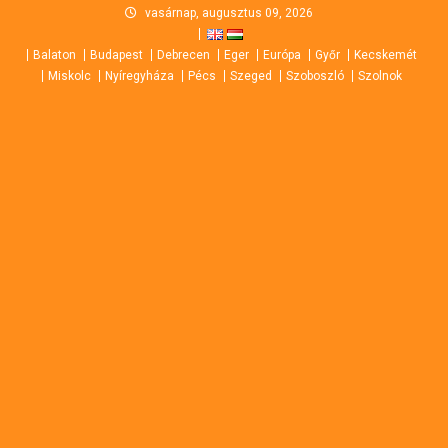
Skip
vasárnap, augusztus 09, 2026
to
Balaton
Budapest
Debrecen
Eger
Európa
Győr
Kecskemét
content
Miskolc
Nyíregyháza
Pécs
Szeged
Szoboszló
Szolnok