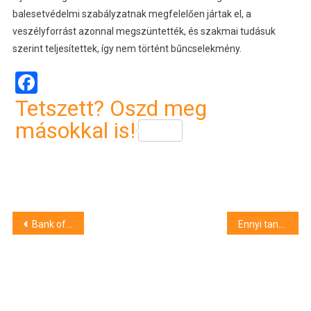
balesetvédelmi szabályzatnak megfelelően jártak el, a
veszélyforrást azonnal megszüntették, és szakmai tudásuk
szerint teljesítettek, így nem történt bűncselekmény.
Facebook
Tetszett? Oszd meg
másokkal is!
Bejegyzés
Bank of England-kormányzó: a belátható jövőben negatív hatása lesz a Brexitnek a brit gazdaság növekedésére
Ennyi tanár keresete emelkedett egymillió forint fölé – állítja a kormány
navigáció