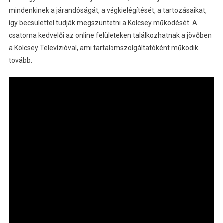
mindenkinek a járandóságát, a végkielégítését, a tartozásaikat,
így becsülettel tudják megszüntetni a Kölcsey működését. A
csatorna kedvelői az online felületeken találkozhatnak a jövőben
a Kölcsey Televízióval, ami tartalomszolgáltatóként működik
tovább.