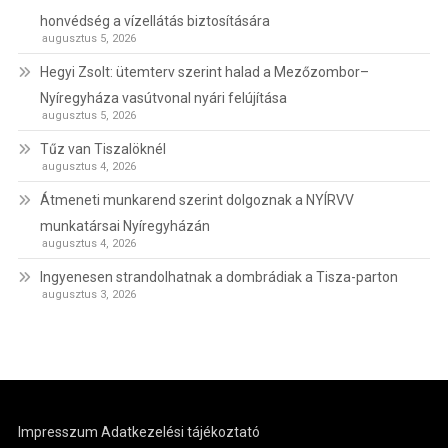
honvédség a vízellátás biztosítására
augusztus 5, 2026
Hegyi Zsolt: ütemterv szerint halad a Mezőzombor–
Nyíregyháza vasútvonal nyári felújítása
augusztus 5, 2026
Tűz van Tiszalöknél
augusztus 4, 2026
Átmeneti munkarend szerint dolgoznak a NYÍRVV
munkatársai Nyíregyházán
augusztus 4, 2026
Ingyenesen strandolhatnak a dombrádiak a Tisza-parton
augusztus 3, 2026
Impresszum
Adatkezelési tájékoztató