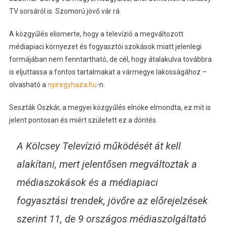
TV sorsáról is. Szomorú jövő vár rá.
A közgyűlés elismerte, hogy a televízió a megváltozott
médiapiaci környezet és fogyasztói szokások miatt jelenlegi
formájában nem fenntartható, de cél, hogy átalakulva továbbra
is eljuttassa a fontos tartalmakat a vármegye lakosságához –
olvasható a
nyiregyhaza.hu
-n.
Seszták Oszkár, a megyei közgyűlés elnöke elmondta, ez mit is
jelent pontosan és miért született ez a döntés.
A Kölcsey Televízió működését át kell
alakítani, mert jelentősen megváltoztak a
médiaszokások és a médiapiaci
fogyasztási trendek, jövőre az előrejelzések
szerint 11, de 9 országos médiaszolgáltató