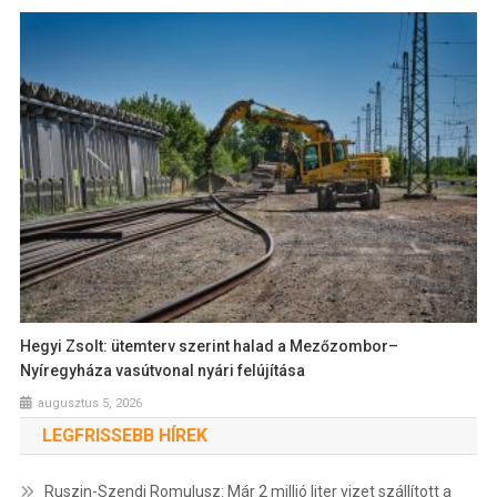
Hegyi Zsolt: ütemterv szerint halad a Mezőzombor–
Nyíregyháza vasútvonal nyári felújítása
augusztus 5, 2026
LEGFRISSEBB HÍREK
Ruszin-Szendi Romulusz: Már 2 millió liter vizet szállított a