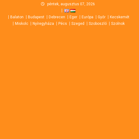
Skip
péntek, augusztus 07, 2026
to
Balaton
Budapest
Debrecen
Eger
Európa
Győr
Kecskemét
content
Miskolc
Nyíregyháza
Pécs
Szeged
Szoboszló
Szolnok