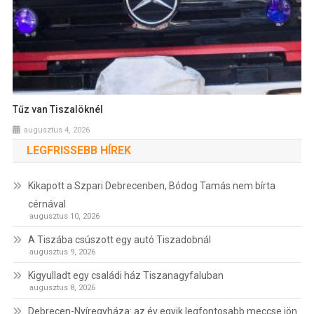
Tűz van Tiszalöknél
augusztus 4, 2026
LEGFRISSEBB HÍREK
Kikapott a Szpari Debrecenben, Bódog Tamás nem bírta
cérnával
augusztus 10, 2026
A Tiszába csúszott egy autó Tiszadobnál
augusztus 9, 2026
Kigyulladt egy családi ház Tiszanagyfaluban
augusztus 8, 2026
Debrecen-Nyíregyháza: az év egyik legfontosabb meccse jön