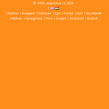
Skip
hétfő, augusztus 10, 2026
to
Balaton
Budapest
Debrecen
Eger
Európa
Győr
Kecskemét
content
Miskolc
Nyíregyháza
Pécs
Szeged
Szoboszló
Szolnok