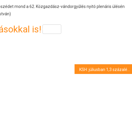
eszédet mond a 62. Közgazdász-vándorgyűlés nyitó plenáris ülésén
stván)
sokkal is!
KSH: júliusban 1,3 százalékkal csökkent az ipari termelés