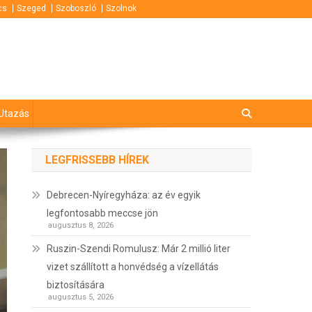
cs
Szeged
Szoboszló
Szolnok
Utazás
LEGFRISSEBB HÍREK
Debrecen-Nyíregyháza: az év egyik
legfontosabb meccse jön
augusztus 8, 2026
Ruszin-Szendi Romulusz: Már 2 millió liter
vizet szállított a honvédség a vízellátás
biztosítására
augusztus 5, 2026