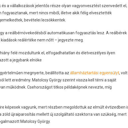
 és a vállalkozások jelentős része olyan vagyonvesztést szenvedett el,
m fogyasztanak, mert nincs miből, illetve akik félig elvesztették
egemelkedtek, bevételei lecsökkentek.
 hogy a reálbérnövekedésből automatikusan fogyasztás lesz. A reálbérek
lis kiadások reálértéke nem nőtt – jegyezte meg.
iány felé mozdultunk el, elfogadhatatlan és életveszélyes ilyen
azott a jegybank elnöke
egyértelműen megnyerte, beállította az
államháztartási egyensúlyt
, volt
l lett eredmény. Matolcsy György szerint vissza kell térni a saját
ogyan működnek. Csehországot titkos példaképnek nevezte, míg
ire képesek vagyunk, mert részben megoldottuk az elmúlt évtizedben i
 zöld újraiparosítás mellett új szolgáltató szektorra van szükség, mert
fogalmazott Matolcsy György.