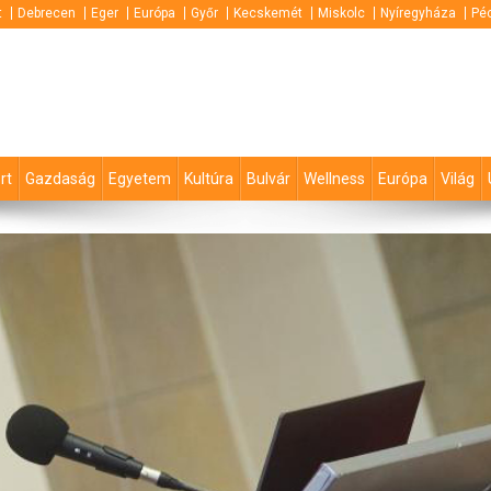
t
Debrecen
Eger
Európa
Győr
Kecskemét
Miskolc
Nyíregyháza
Pé
rt
Gazdaság
Egyetem
Kultúra
Bulvár
Wellness
Európa
Világ