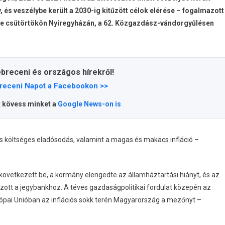
és veszélybe került a 2030-ig kitűzött célok elérése – fogalmazott
ke csütörtökön Nyíregyházán, a 62. Közgazdász-vándorgyűlésen
ebreceni és országos hírekről!
receni Napot a Facebookon >>
t kövess minket a
Google News-on is
s költséges eladósodás, valamint a magas és makacs infláció –
 következett be, a kormány elengedte az államháztartási hiányt, és az
ozott a jegybankhoz. A téves gazdaságpolitikai fordulat közepén az
Európai Unióban az inflációs sokk terén Magyarország a mezőnyt –