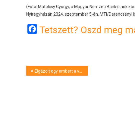
(Fotó: Matolcsy György, a Magyar Nemzeti Bank elnöke b
Nyíregyházán 2024. szeptember 5-én. MTI/Derencsényi I
Facebook
Tetszett? Oszd meg má
Bejegyzés
Elgázolt egy embert a vonat Debrecenben
navigáció