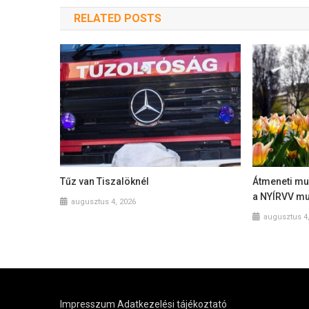
RELATED POSTS
Tűz van Tiszalöknél
Átmeneti mu
a NYÍRVV mu
augusztus 4, 2026
augusztus 4
Impresszum
Adatkezelési tájékoztató