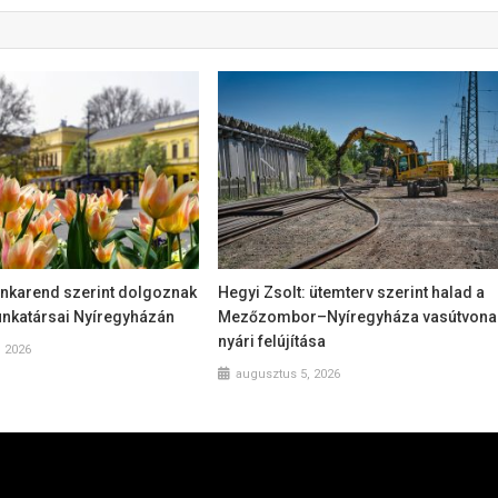
nkarend szerint dolgoznak
Hegyi Zsolt: ütemterv szerint halad a
nkatársai Nyíregyházán
Mezőzombor–Nyíregyháza vasútvona
nyári felújítása
, 2026
augusztus 5, 2026