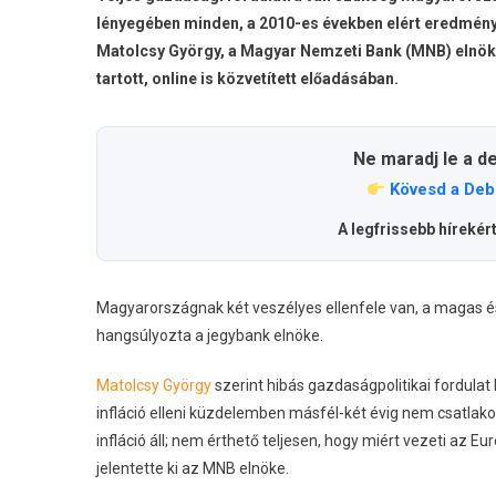
lényegében minden, a 2010-es években elért eredmény, 
Matolcsy György, a Magyar Nemzeti Bank (MNB) elnö
tartott, online is közvetített előadásában.
Ne maradj le a d
Kövesd a Deb
A legfrissebb hírekér
Magyarországnak két veszélyes ellenfele van, a magas é
hangsúlyozta a jegybank elnöke.
Matolcsy György
szerint hibás gazdaságpolitikai fordulat
infláció elleni küzdelemben másfél-két évig nem csatlak
infláció áll; nem érthető teljesen, hogy miért vezeti az 
jelentette ki az MNB elnöke.