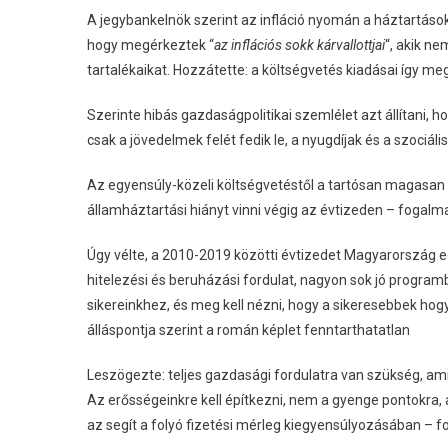
A jegybankelnök szerint az infláció nyomán a háztartások
hogy megérkeztek “
az inflációs sokk kárvallottjai
“, akik ne
tartalékaikat. Hozzátette: a költségvetés kiadásai így m
Szerinte hibás gazdaságpolitikai szemlélet azt állítani,
csak a jövedelmek felét fedik le, a nyugdíjak és a szociá
Az egyensúly-közeli költségvetéstől a tartósan magasan h
államháztartási hiányt vinni végig az évtizeden – fogalm
Úgy vélte, a 2010-2019 közötti évtizedet Magyarország 
hitelezési és beruházási fordulat, nagyon sok jó programbó
sikereinkhez, és meg kell nézni, hogy a sikeresebbek h
álláspontja szerint a román képlet fenntarthatatlan
Leszögezte: teljes gazdasági fordulatra van szükség, am
Az erősségeinkre kell építkezni, nem a gyenge pontokra, a
az segít a folyó fizetési mérleg kiegyensúlyozásában – 