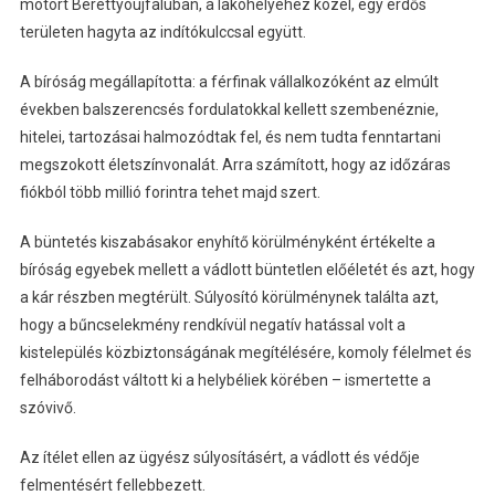
motort Berettyóújfaluban, a lakóhelyéhez közel, egy erdős
területen hagyta az indítókulccsal együtt.
A bíróság megállapította: a férfinak vállalkozóként az elmúlt
években balszerencsés fordulatokkal kellett szembenéznie,
hitelei, tartozásai halmozódtak fel, és nem tudta fenntartani
megszokott életszínvonalát. Arra számított, hogy az időzáras
fiókból több millió forintra tehet majd szert.
A büntetés kiszabásakor enyhítő körülményként értékelte a
bíróság egyebek mellett a vádlott büntetlen előéletét és azt, hogy
a kár részben megtérült. Súlyosító körülménynek találta azt,
hogy a bűncselekmény rendkívül negatív hatással volt a
kistelepülés közbiztonságának megítélésére, komoly félelmet és
felháborodást váltott ki a helybéliek körében – ismertette a
szóvivő.
Az ítélet ellen az ügyész súlyosításért, a vádlott és védője
felmentésért fellebbezett.