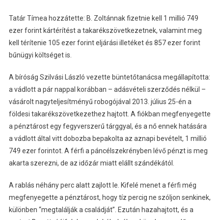
Tatár Tímea hozzátette: B. Zoltánnak fizetnie kell 1 millió 749
ezer forint kártérítést a takarékszövetkezetnek, valamint meg
kell térítenie 105 ezer forint eljárási illetéket és 857 ezer forint
bűnügyi költséget is.
A bíróság Szilvási László vezette büntetőtanácsa megállapította:
a vádlott a pár nappal korábban – adásvételi szerződés nélkül –
vásárolt nagyteljesítményű robogójával 2013. július 25-én a
földesi takarékszövetkezethez hajtott. A fiókban megfenyegette
a pénztárost egy fegyverszerű tárggyal, és a nő ennek hatására
a vádlott által vitt dobozba bepakolta az aznapi bevételt, 1 millió
749 ezer forintot. A férfi a páncélszekrényben lévő pénzt is meg
akarta szerezni, de az időzár miatt elállt szándékától.
A rablás néhány perc alatt zajlott le. Kifelé menet a férfi még
megfenyegette a pénztárost, hogy tíz percig ne szóljon senkinek,
különben “megtalálják a családját”. Ezután hazahajtott, és a