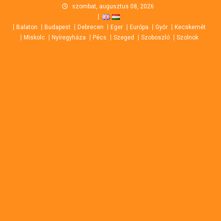
Skip
szombat, augusztus 08, 2026
to
Balaton
Budapest
Debrecen
Eger
Európa
Győr
Kecskemét
content
Miskolc
Nyíregyháza
Pécs
Szeged
Szoboszló
Szolnok