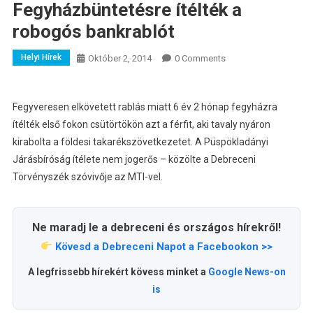
Fegyházbüntetésre ítélték a
robogós bankrablót
Helyi Hírek
Október 2, 2014
0 Comments
Fegyveresen elkövetett rablás miatt 6 év 2 hónap fegyházra
ítélték első fokon csütörtökön azt a férfit, aki tavaly nyáron
kirabolta a földesi takarékszövetkezetet.
A Püspökladányi
Járásbíróság ítélete nem jogerős – közölte a Debreceni
Törvényszék szóvivője az MTI-vel.
Ne maradj le a debreceni és országos hírekről!
Kövesd a Debreceni Napot a Facebookon >>
A legfrissebb hírekért kövess minket a
Google News-on
is