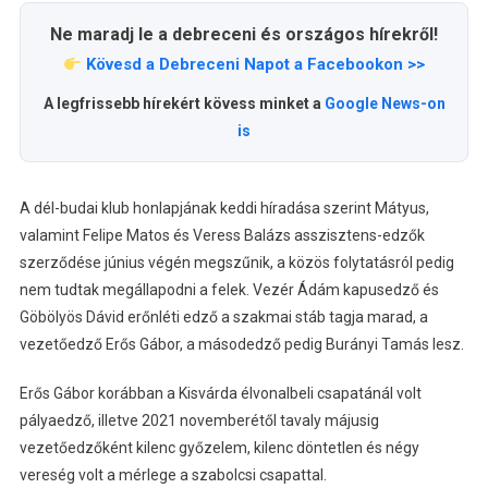
Ne maradj le a debreceni és országos hírekről!
Kövesd a Debreceni Napot a Facebookon >>
A legfrissebb hírekért kövess minket a
Google News-on
is
A dél-budai klub honlapjának keddi híradása szerint Mátyus,
valamint Felipe Matos és Veress Balázs asszisztens-edzők
szerződése június végén megszűnik, a közös folytatásról pedig
nem tudtak megállapodni a felek. Vezér Ádám kapusedző és
Göbölyös Dávid erőnléti edző a szakmai stáb tagja marad, a
vezetőedző Erős Gábor, a másodedző pedig Burányi Tamás lesz.
Erős Gábor korábban a Kisvárda élvonalbeli csapatánál volt
pályaedző, illetve 2021 novemberétől tavaly májusig
vezetőedzőként kilenc győzelem, kilenc döntetlen és négy
vereség volt a mérlege a szabolcsi csapattal.