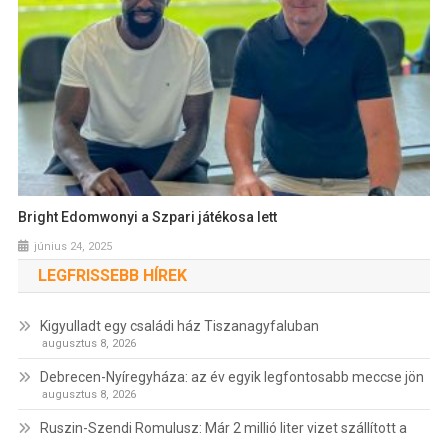
Bright Edomwonyi a Szpari játékosa lett
június 24, 2025
LEGFRISSEBB HÍREK
Kigyulladt egy családi ház Tiszanagyfaluban
augusztus 8, 2026
Debrecen-Nyíregyháza: az év egyik legfontosabb meccse jön
augusztus 8, 2026
Ruszin-Szendi Romulusz: Már 2 millió liter vizet szállított a