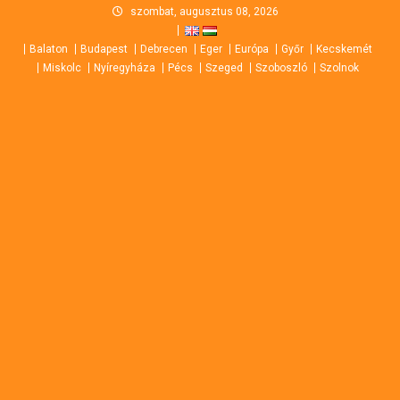
Skip
szombat, augusztus 08, 2026
to
Balaton
Budapest
Debrecen
Eger
Európa
Győr
Kecskemét
content
Miskolc
Nyíregyháza
Pécs
Szeged
Szoboszló
Szolnok