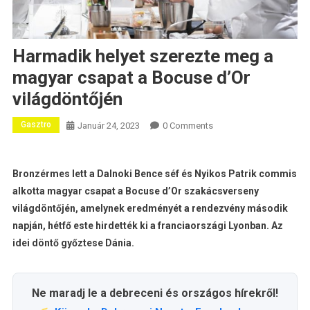
Harmadik helyet szerezte meg a
magyar csapat a Bocuse d’Or
világdöntőjén
Gasztro
Január 24, 2023
0 Comments
Bronzérmes lett a Dalnoki Bence séf és Nyikos Patrik commis
alkotta magyar csapat a Bocuse d’Or szakácsverseny
világdöntőjén, amelynek eredményét a rendezvény második
napján, hétfő este hirdették ki a franciaországi Lyonban. Az
idei döntő győztese Dánia.
Ne maradj le a debreceni és országos hírekről!