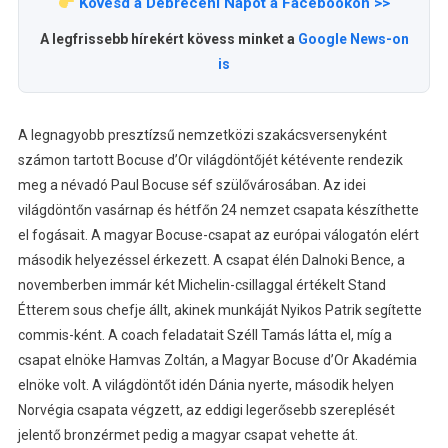
Kövesd a Debreceni Napot a Facebookon >>
A legfrissebb hírekért kövess minket a
Google News-on
is
A legnagyobb presztízsű nemzetközi szakácsversenyként
számon tartott Bocuse d’Or világdöntőjét kétévente rendezik
meg a névadó Paul Bocuse séf szülővárosában. Az idei
világdöntőn vasárnap és hétfőn 24 nemzet csapata készíthette
el fogásait. A magyar Bocuse-csapat az európai válogatón elért
második helyezéssel érkezett. A csapat élén Dalnoki Bence, a
novemberben immár két Michelin-csillaggal értékelt Stand
Étterem sous chefje állt, akinek munkáját Nyikos Patrik segítette
commis-ként. A coach feladatait Széll Tamás látta el, míg a
csapat elnöke Hamvas Zoltán, a Magyar Bocuse d’Or Akadémia
elnöke volt. A világdöntőt idén Dánia nyerte, második helyen
Norvégia csapata végzett, az eddigi legerősebb szereplését
jelentő bronzérmet pedig a magyar csapat vehette át.