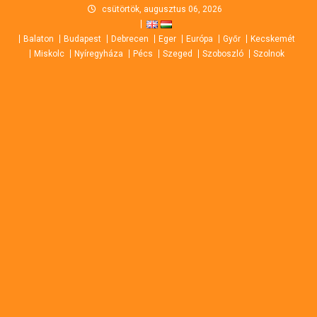
Skip
csütörtök, augusztus 06, 2026
to
Balaton
Budapest
Debrecen
Eger
Európa
Győr
Kecskemét
content
Miskolc
Nyíregyháza
Pécs
Szeged
Szoboszló
Szolnok