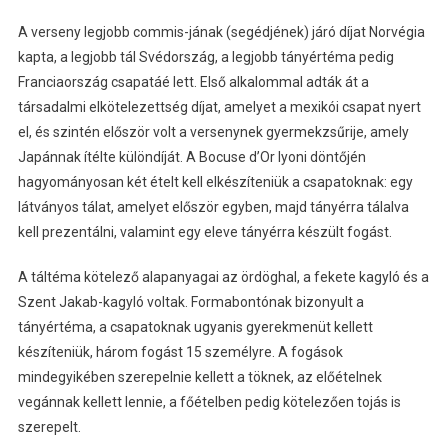
A verseny legjobb commis-jának (segédjének) járó díjat Norvégia
kapta, a legjobb tál Svédország, a legjobb tányértéma pedig
Franciaország csapatáé lett. Első alkalommal adták át a
társadalmi elkötelezettség díjat, amelyet a mexikói csapat nyert
el, és szintén először volt a versenynek gyermekzsűrije, amely
Japánnak ítélte különdíját. A Bocuse d’Or lyoni döntőjén
hagyományosan két ételt kell elkészíteniük a csapatoknak: egy
látványos tálat, amelyet először egyben, majd tányérra tálalva
kell prezentálni, valamint egy eleve tányérra készült fogást.
A táltéma kötelező alapanyagai az ördöghal, a fekete kagyló és a
Szent Jakab-kagyló voltak. Formabontónak bizonyult a
tányértéma, a csapatoknak ugyanis gyerekmenüt kellett
készíteniük, három fogást 15 személyre. A fogások
mindegyikében szerepelnie kellett a töknek, az előételnek
vegánnak kellett lennie, a főételben pedig kötelezően tojás is
szerepelt.