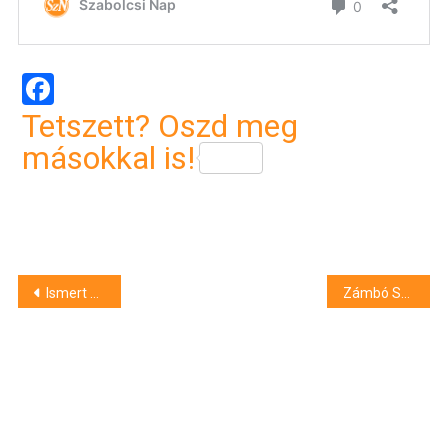
Facebook
Tetszett? Oszd meg
másokkal is!
Bejegyzés
Ismert színészek lépnek fel idén a Nagytemplomban
Zámbó Szebasztián szerint becsapta őt az RTL
navigáció