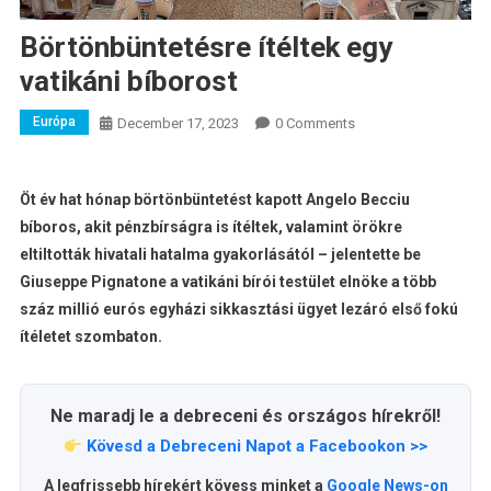
Börtönbüntetésre ítéltek egy
vatikáni bíborost
Európa
December 17, 2023
0 Comments
Öt év hat hónap börtönbüntetést kapott Angelo Becciu
bíboros, akit pénzbírságra is ítéltek, valamint örökre
eltiltották hivatali hatalma gyakorlásától – jelentette be
Giuseppe Pignatone a vatikáni bírói testület elnöke a több
száz millió eurós egyházi sikkasztási ügyet lezáró első fokú
ítéletet szombaton.
Ne maradj le a debreceni és országos hírekről!
Kövesd a Debreceni Napot a Facebookon >>
A legfrissebb hírekért kövess minket a
Google News-on