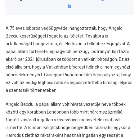
is
A 75 éves bíboros védőügyvédei hangoztatták, hogy Angelo
Becciu keserűséggel fogadta az ítéletet. Továbbra is
ártatlanságát hangoztatja, és élni kíván a fellebbezés jogával. A
pápai állam története legnagyobb pénzügyi botrányát tisztázni
akaró per 2021 júliusában kezdődött a vatikáni bíróságon. Ez az
első alkalom, hogy a Vatikánban bíborost ítélnek el nem egyházi
bűncselekményért. Giuseppe Pignatone bíró hangsúlyozta, hogy
ez volt az eddigi leghosszabb és legösszetettebb bírósági eljárás
a szentszék történetében.
Angelo Becciu, a pápai állam volt hivatalvezetője neve többek
között egy korábban Londonban több mint háromszázmillió
fontért vásárolt ingatlan szövevényes adásvétele miatt vált
ismertté. A londoni Knightsbridge negyedben található, egykor a
Harrods üzletház raktáraként használt ingatlan egy részét a