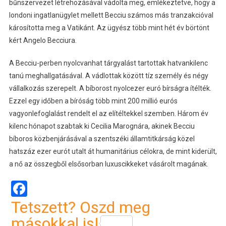
bűnszervezet létrehozásával vádolta meg, emlékeztetve, hogy a
londoni ingatlanügylet mellett Becciu számos más tranzakcióval
károsította meg a Vatikánt. Az ügyész több mint hét év börtönt
kért Angelo Becciura.
A Becciu-perben nyolcvanhat tárgyalást tartottak hatvankilenc
tanú meghallgatásával. A vádlottak között tíz személy és négy
vállalkozás szerepelt. A bíborost nyolcezer euró bírságra ítélték.
Ezzel egy időben a bíróság több mint 200 millió eurós
vagyonlefoglalást rendelt el az elítéltekkel szemben. Három év
kilenc hónapot szabtak ki Cecilia Marognára, akinek Becciu
bíboros közbenjárásával a szentszéki államtitkárság közel
hatszáz ezer eurót utalt át humanitárius célokra, de mint kiderült,
a nő az összegből elsősorban luxuscikkeket vásárolt magának.
Facebook
Tetszett? Oszd meg
másokkal is!