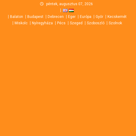
Skip
péntek, augusztus 07, 2026
to
Balaton
Budapest
Debrecen
Eger
Európa
Győr
Kecskemét
content
Miskolc
Nyíregyháza
Pécs
Szeged
Szoboszló
Szolnok