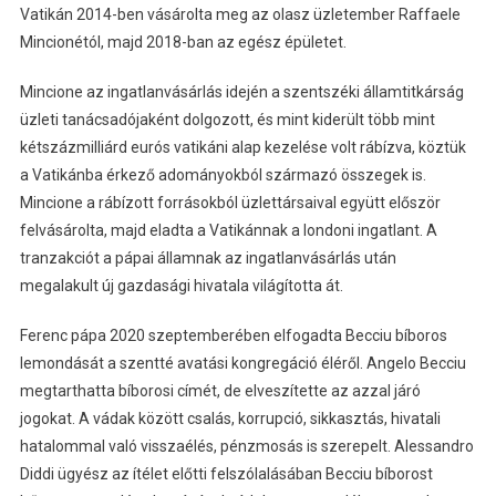
Vatikán 2014-ben vásárolta meg az olasz üzletember Raffaele
Mincionétól, majd 2018-ban az egész épületet.
Mincione az ingatlanvásárlás idején a szentszéki államtitkárság
üzleti tanácsadójaként dolgozott, és mint kiderült több mint
kétszázmilliárd eurós vatikáni alap kezelése volt rábízva, köztük
a Vatikánba érkező adományokból származó összegek is.
Mincione a rábízott forrásokból üzlettársaival együtt először
felvásárolta, majd eladta a Vatikánnak a londoni ingatlant. A
tranzakciót a pápai államnak az ingatlanvásárlás után
megalakult új gazdasági hivatala világította át.
Ferenc pápa 2020 szeptemberében elfogadta Becciu bíboros
lemondását a szentté avatási kongregáció éléről. Angelo Becciu
megtarthatta bíborosi címét, de elveszítette az azzal járó
jogokat. A vádak között csalás, korrupció, sikkasztás, hivatali
hatalommal való visszaélés, pénzmosás is szerepelt. Alessandro
Diddi ügyész az ítélet előtti felszólalásában Becciu bíborost