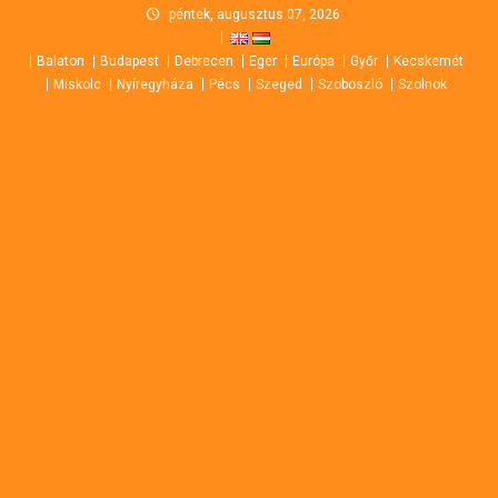
Skip
péntek, augusztus 07, 2026
to
Balaton
Budapest
Debrecen
Eger
Európa
Győr
Kecskemét
content
Miskolc
Nyíregyháza
Pécs
Szeged
Szoboszló
Szolnok