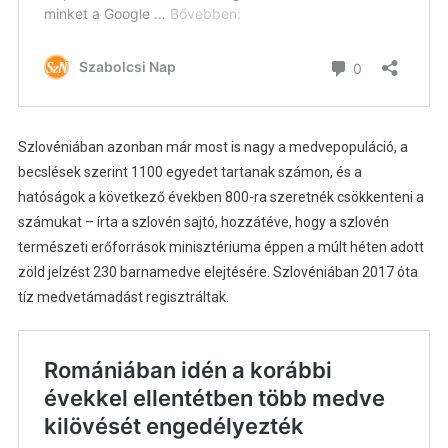
Szlovéniában azonban már most is nagy a medvepopuláció, a
becslések szerint 1100 egyedet tartanak számon, és a
hatóságok a következő években 800-ra szeretnék csökkenteni a
számukat – írta a szlovén sajtó, hozzátéve, hogy a szlovén
természeti erőforrások minisztériuma éppen a múlt héten adott
zöld jelzést 230 barnamedve elejtésére. Szlovéniában 2017 óta
tíz medvetámadást regisztráltak.