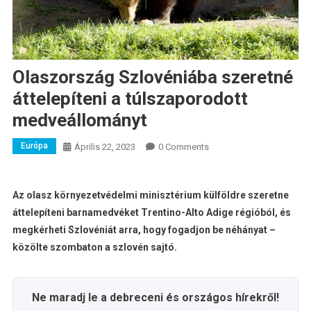
Olaszország Szlovéniába szeretné
áttelepíteni a túlszaporodott
medveállományt
Európa
Április 22, 2023
0 Comments
Az olasz környezetvédelmi minisztérium külföldre szeretne
áttelepíteni barnamedvéket Trentino-Alto Adige régióból, és
megkérheti Szlovéniát arra, hogy fogadjon be néhányat –
közölte szombaton a szlovén sajtó.
Ne maradj le a debreceni és országos hírekről!