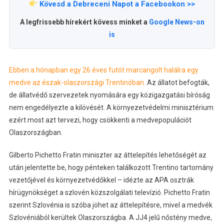
Kövesd a Debreceni Napot a Facebookon >>
A legfrissebb hírekért kövess minket a
Google News-on
is
Ebben a hónapban egy 26 éves futót marcangolt halálra egy
medve az észak-olaszországi Trentinóban.
Az állatot befogták,
de állatvédő szervezetek nyomására egy közigazgatási bíróság
nem engedélyezte a kilövését. A környezetvédelmi minisztérium
ezért most azt tervezi, hogy csökkenti a medvepopulációt
Olaszországban.
Gilberto Pichetto Fratin miniszter az áttelepítés lehetőségét az
után jelentette be, hogy pénteken találkozott Trentino tartomány
vezetőjével és környezetvédőkkel – idézte az APA osztrák
hírügynökséget a szlovén közszolgálati televízió. Pichetto Fratin
szerint Szlovénia is szóba jöhet az áttelepítésre, mivel a medvék
Szlovéniából kerültek Olaszországba. A JJ4 jelű nőstény medve,