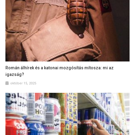
Román álhírek és a katonai mozgósítás mítosza: mi az
igazság?
október 15, 2025