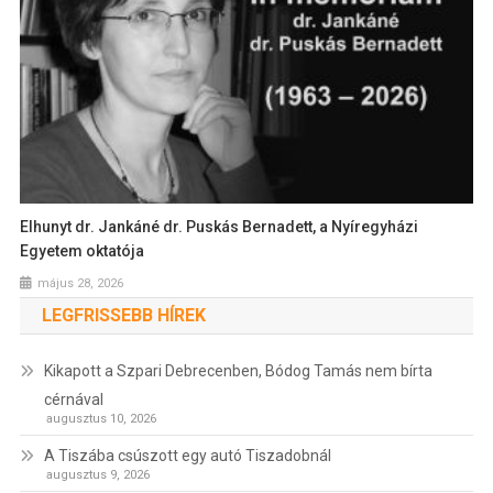
Elhunyt dr. Jankáné dr. Puskás Bernadett, a Nyíregyházi
Egyetem oktatója
május 28, 2026
LEGFRISSEBB HÍREK
Kikapott a Szpari Debrecenben, Bódog Tamás nem bírta
cérnával
augusztus 10, 2026
A Tiszába csúszott egy autó Tiszadobnál
augusztus 9, 2026