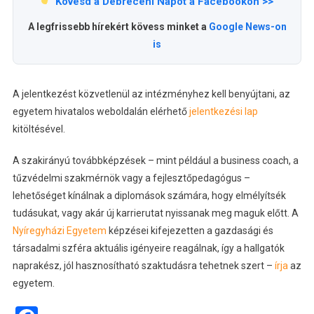
Kövesd a Debreceni Napot a Facebookon >>
A legfrissebb hírekért kövess minket a
Google News-on
is
A jelentkezést közvetlenül az intézményhez kell benyújtani, az
egyetem hivatalos weboldalán elérhető
jelentkezési lap
kitöltésével.
A szakirányú továbbképzések – mint például a business coach, a
tűzvédelmi szakmérnök vagy a fejlesztőpedagógus –
lehetőséget kínálnak a diplomások számára, hogy elmélyítsék
tudásukat, vagy akár új karrierutat nyissanak meg maguk előtt. A
Nyíregyházi Egyetem
képzései kifejezetten a gazdasági és
társadalmi szféra aktuális igényeire reagálnak, így a hallgatók
naprakész, jól hasznosítható szaktudásra tehetnek szert –
írja
az
egyetem.