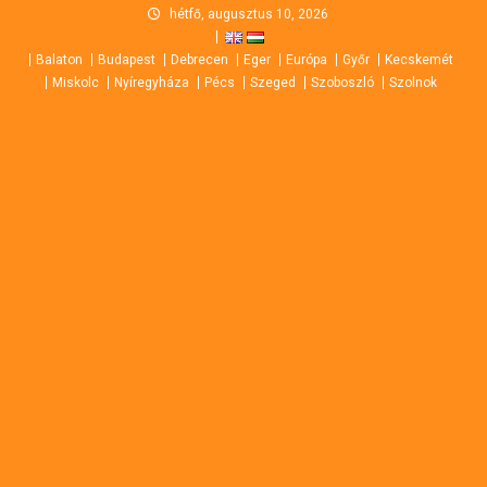
Skip
hétfő, augusztus 10, 2026
to
Balaton
Budapest
Debrecen
Eger
Európa
Győr
Kecskemét
content
Miskolc
Nyíregyháza
Pécs
Szeged
Szoboszló
Szolnok