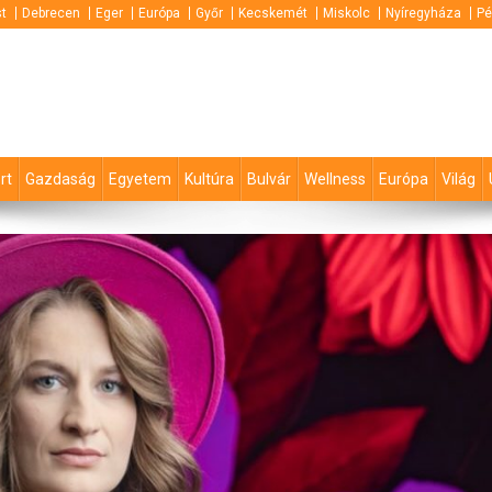
t
Debrecen
Eger
Európa
Győr
Kecskemét
Miskolc
Nyíregyháza
Pé
rt
Gazdaság
Egyetem
Kultúra
Bulvár
Wellness
Európa
Világ