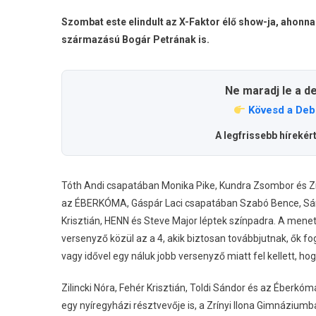
Szombat este elindult az X-Faktor élő show-ja, ahonna
származású Bogár Petrának is.
Ne maradj le a d
Kövesd a Deb
A legfrissebb hírekér
Tóth Andi csapatában Monika Pike, Kundra Zsombor és Zil
az ÉBERKÓMA, Gáspár Laci csapatában Szabó Bence, Sárk
Krisztián, HENN és Steve Major léptek színpadra. A menet 
versenyző közül az a 4, akik biztosan továbbjutnak, ők fo
vagy idővel egy náluk jobb versenyző miatt fel kellett, ho
Zilincki Nóra, Fehér Krisztián, Toldi Sándor és az Éberkó
egy nyíregyházi résztvevője is, a Zrínyi Ilona Gimnázium