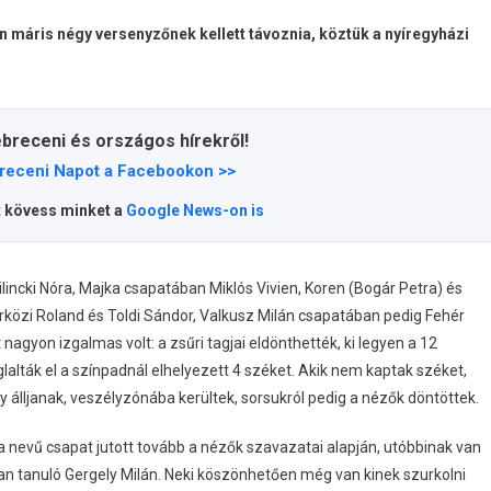
n máris négy versenyzőnek kellett távoznia, köztük a nyíregyházi
ebreceni és országos hírekről!
receni Napot a Facebookon >>
t kövess minket a
Google News-on is
incki Nóra, Majka csapatában Miklós Vivien, Koren (Bogár Petra) és
özi Roland és Toldi Sándor, Valkusz Milán csapatában pedig Fehér
nagyon izgalmas volt: a zsűri tagjai eldönthették, ki legyen a 12
glalták el a színpadnál elhelyezett 4 széket. Akik nem kaptak széket,
gy álljanak, veszélyzónába kerültek, sorsukról pedig a nézők döntöttek.
ma nevű csapat jutott tovább a nézők szavazatai alapján, utóbbinak van
ban tanuló Gergely Milán. Neki köszönhetően még van kinek szurkolni