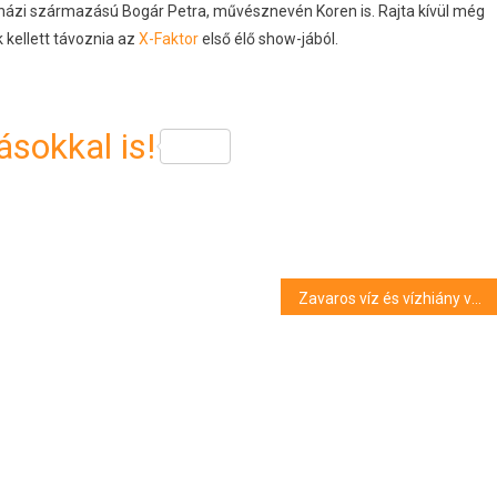
gyházi származású Bogár Petra, művésznevén Koren is. Rajta kívül még
 kellett távoznia az
X-Faktor
első élő show-jából.
sokkal is!
Zavaros víz és vízhiány várható Hajdúsámsonban