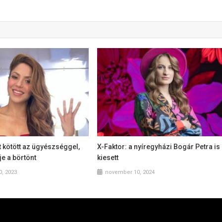
t kötött az ügyészséggel,
X-Faktor: a nyíregyházi Bogár Petra is
je a börtönt
kiesett
, 2023
november 10, 2024