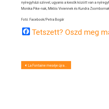
nyíregyházi szívvel, ugyanis a kiesők között van a nyíre
Monika Pike-nak, Miklós Viviennek és Kundra Zsombornak
Fotó: Facebook/Petra Bogár
Facebook
Tetszett? Oszd meg má
Bejegyzés
La Fontaine meséje újratöltve. Megint 2-2 lett, de ennek annyira nem örülünk. A DVSC-Győri ETO NB I-es mérkőzésen jártunk
navigáció