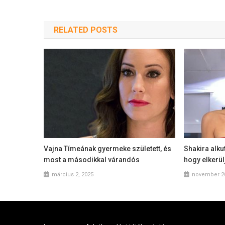
RELATED POSTS
Vajna Tímeának gyermeke született, és
Shakira alku
most a másodikkal várandós
hogy elkerül
március 2, 2025
november 20