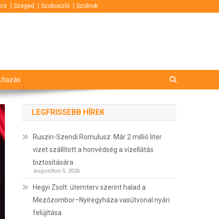
cs
Szeged
Szoboszló
Szolnok
Utazás
LEGFRISSEBB HÍREK
Ruszin-Szendi Romulusz: Már 2 millió liter
vizet szállított a honvédség a vízellátás
biztosítására
augusztus 5, 2026
Hegyi Zsolt: ütemterv szerint halad a
Mezőzombor–Nyíregyháza vasútvonal nyári
felújítása