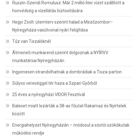
Ruszin-Szendi Romulusz: Már 2 millió liter vizet szállított a
honvédség a vízellátás biztosítására
Hegyi Zsolt: ütemterv szerint halad a Mezőzombor–
Nyíregyháza vasútvonal nyári felújítása
Tűz van Tiszalöknél
Átmeneti munkarend szerint dolgoznak a NYÍRVV
munkatársai Nyíregyházán
Ingyenesen strandolhatnak a dombrádiak a Tisza-parton
Súlyos vereséggel tér haza a Szpari Győrből
25 éves a nyíregyházi VIDOR Fesztivál
Baleset miatt lezárták a 38-as főutat Rakamaz és Nyírtelek
között
Energiahelyzet Nyíregyházán – módosul a sóstói szökőkutak
működési rendje