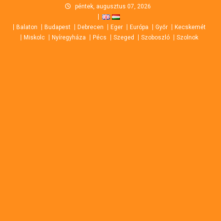
Skip
péntek, augusztus 07, 2026
to
Balaton
Budapest
Debrecen
Eger
Európa
Győr
Kecskemét
content
Miskolc
Nyíregyháza
Pécs
Szeged
Szoboszló
Szolnok