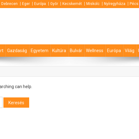
Debrecen
Eger
Európa
Győr
Kecskemét
Miskolc
Nyíregyháza
Pécs
rt
Gazdaság
Egyetem
Kultúra
Bulvár
Wellness
Európa
Világ
arching can help.