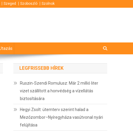
Szeged
Szoboszló
Szolnok
Utazás
LEGFRISSEBB HÍREK
Ruszin-Szendi Romulusz: Már 2 millió liter
vizet szállított a honvédség a vízellátás
biztosítására
Hegyi Zsolt: ütemterv szerint halad a
Mezőzombor–Nyíregyháza vasútvonal nyári
felújítása