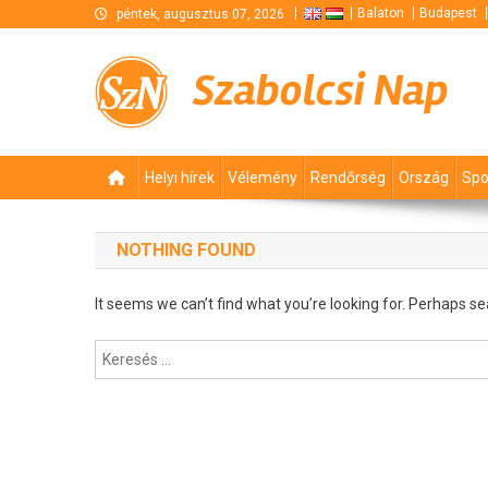
Skip
Balaton
Budapest
péntek, augusztus 07, 2026
to
content
Szabolcsi Nap
Helyi hírek
Vélemény
Rendőrség
Ország
Spo
NOTHING FOUND
It seems we can’t find what you’re looking for. Perhaps se
Keresés: