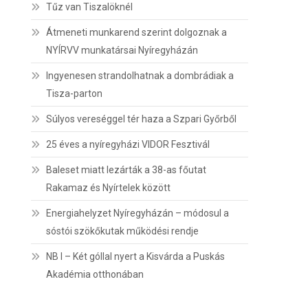
Tűz van Tiszalöknél
Átmeneti munkarend szerint dolgoznak a
NYÍRVV munkatársai Nyíregyházán
Ingyenesen strandolhatnak a dombrádiak a
Tisza-parton
Súlyos vereséggel tér haza a Szpari Győrből
25 éves a nyíregyházi VIDOR Fesztivál
Baleset miatt lezárták a 38-as főutat
Rakamaz és Nyírtelek között
Energiahelyzet Nyíregyházán – módosul a
sóstói szökőkutak működési rendje
NB I – Két góllal nyert a Kisvárda a Puskás
Akadémia otthonában