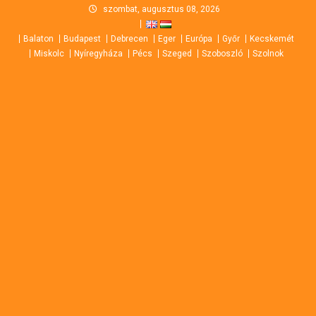
Skip
szombat, augusztus 08, 2026
to
Balaton
Budapest
Debrecen
Eger
Európa
Győr
Kecskemét
content
Miskolc
Nyíregyháza
Pécs
Szeged
Szoboszló
Szolnok