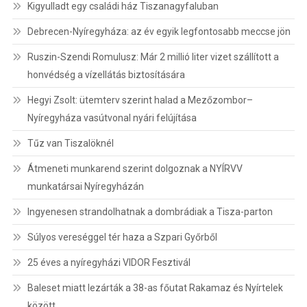
Kigyulladt egy családi ház Tiszanagyfaluban
Debrecen-Nyíregyháza: az év egyik legfontosabb meccse jön
Ruszin-Szendi Romulusz: Már 2 millió liter vizet szállított a
honvédség a vízellátás biztosítására
Hegyi Zsolt: ütemterv szerint halad a Mezőzombor–
Nyíregyháza vasútvonal nyári felújítása
Tűz van Tiszalöknél
Átmeneti munkarend szerint dolgoznak a NYÍRVV
munkatársai Nyíregyházán
Ingyenesen strandolhatnak a dombrádiak a Tisza-parton
Súlyos vereséggel tér haza a Szpari Győrből
25 éves a nyíregyházi VIDOR Fesztivál
Baleset miatt lezárták a 38-as főutat Rakamaz és Nyírtelek
között