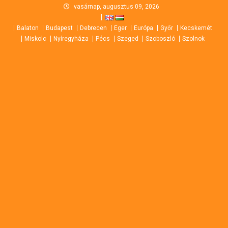
Skip
vasárnap, augusztus 09, 2026
to
Balaton
Budapest
Debrecen
Eger
Európa
Győr
Kecskemét
content
Miskolc
Nyíregyháza
Pécs
Szeged
Szoboszló
Szolnok