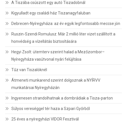
A Tiszába csúszott egy autó Tiszadobnál
Kigyulladt egy családi ház Tiszanagyfaluban
Debrecen-Nyíregyháza: az év egyik legfontosabb meccse jön
Ruszin-Szendi Romulusz: Már 2 millió liter vizet szállított a
honvédség a vízellátás biztosítására
Hegyi Zsolt: ütemterv szerint halad a Mezőzombor–
Nyíregyháza vasútvonal nyári felújítása
Tűz van Tiszalöknél
Átmeneti munkarend szerint dolgoznak a NYÍRVV
munkatársai Nyíregyházán
Ingyenesen strandolhatnak a dombrádiak a Tisza-parton
Súlyos vereséggel tér haza a Szpari Győrből
25 éves a nyíregyházi VIDOR Fesztivál