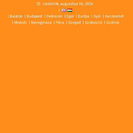
Skip
csütörtök, augusztus 06, 2026
to
Balaton
Budapest
Debrecen
Eger
Európa
Győr
Kecskemét
content
Miskolc
Nyíregyháza
Pécs
Szeged
Szoboszló
Szolnok