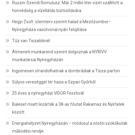
Ruszin-Szendi Romulusz: Már 2 millió liter vizet szállított a
honvédség a vízellátás biztosítására
Hegyi Zsolt: ütemterv szerint halad a Mezőzombor–
Nyíregyháza vasútvonal nyári felújítása
Tűz van Tiszalöknél
Átmeneti munkarend szerint dolgoznak a NYÍRVV
munkatársai Nyíregyházán
Ingyenesen strandolhatnak a dombrádiak a Tisza-parton
Súlyos vereséggel tér haza a Szpari Győrből
25 éves a nyíregyházi VIDOR Fesztivál
Baleset miatt lezárták a 38-as főutat Rakamaz és Nyírtelek
között
Energiahelyzet Nyíregyházán – módosul a sóstói szökőkutak
működési rendje