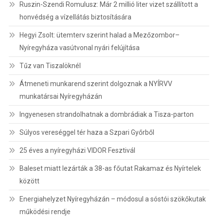
Ruszin-Szendi Romulusz: Már 2 millió liter vizet szállított a
honvédség a vízellátás biztosítására
Hegyi Zsolt: ütemterv szerint halad a Mezőzombor–
Nyíregyháza vasútvonal nyári felújítása
Tűz van Tiszalöknél
Átmeneti munkarend szerint dolgoznak a NYÍRVV
munkatársai Nyíregyházán
Ingyenesen strandolhatnak a dombrádiak a Tisza-parton
Súlyos vereséggel tér haza a Szpari Győrből
25 éves a nyíregyházi VIDOR Fesztivál
Baleset miatt lezárták a 38-as főutat Rakamaz és Nyírtelek
között
Energiahelyzet Nyíregyházán – módosul a sóstói szökőkutak
működési rendje