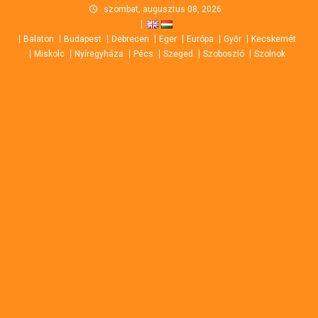
Skip
szombat, augusztus 08, 2026
to
Balaton
Budapest
Debrecen
Eger
Európa
Győr
Kecskemét
content
Miskolc
Nyíregyháza
Pécs
Szeged
Szoboszló
Szolnok