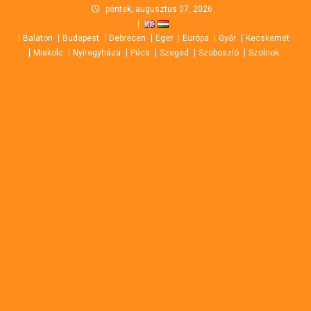
Skip
péntek, augusztus 07, 2026
to
Balaton
Budapest
Debrecen
Eger
Európa
Győr
Kecskemét
content
Miskolc
Nyíregyháza
Pécs
Szeged
Szoboszló
Szolnok