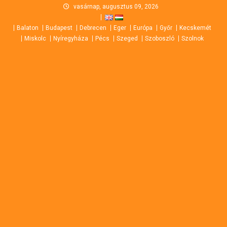
Skip
vasárnap, augusztus 09, 2026
to
Balaton
Budapest
Debrecen
Eger
Európa
Győr
Kecskemét
content
Miskolc
Nyíregyháza
Pécs
Szeged
Szoboszló
Szolnok