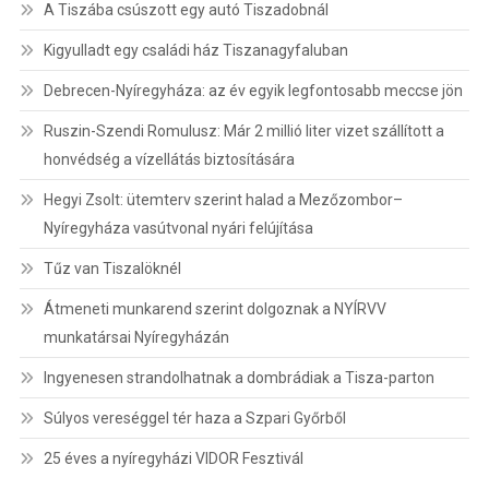
A Tiszába csúszott egy autó Tiszadobnál
Kigyulladt egy családi ház Tiszanagyfaluban
Debrecen-Nyíregyháza: az év egyik legfontosabb meccse jön
Ruszin-Szendi Romulusz: Már 2 millió liter vizet szállított a
honvédség a vízellátás biztosítására
Hegyi Zsolt: ütemterv szerint halad a Mezőzombor–
Nyíregyháza vasútvonal nyári felújítása
Tűz van Tiszalöknél
Átmeneti munkarend szerint dolgoznak a NYÍRVV
munkatársai Nyíregyházán
Ingyenesen strandolhatnak a dombrádiak a Tisza-parton
Súlyos vereséggel tér haza a Szpari Győrből
25 éves a nyíregyházi VIDOR Fesztivál