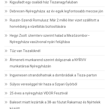
Kigyulladt egy családi ház Tiszanagyfaluban
Debrecen-Nyíregyháza: az év egyik legfontosabb meccse jön
Ruszin-Szendi Romulusz: Már 2 millió liter vizet szállított a
honvédség a vízellátás biztosítására
Hegyi Zsolt: ütemterv szerint halad a Mezőzombor–
Nyíregyháza vasútvonal nyári felújítása
Tűz van Tiszalöknél
Átmeneti munkarend szerint dolgoznak a NYÍRVV
munkatársai Nyíregyházán
Ingyenesen strandolhatnak a dombrádiak a Tisza-parton
Súlyos vereséggel tér haza a Szpari Győrből
25 éves a nyíregyházi VIDOR Fesztivál
Baleset miatt lezárták a 38-as főutat Rakamaz és Nyírtelek
között