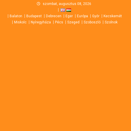
Skip
szombat, augusztus 08, 2026
to
Balaton
Budapest
Debrecen
Eger
Európa
Győr
Kecskemét
content
Miskolc
Nyíregyháza
Pécs
Szeged
Szoboszló
Szolnok