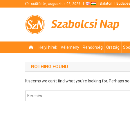
Skip
Balaton
Budapes
csütörtök, augusztus 06, 2026
to
content
Szabolcsi Nap
Helyi hírek
Vélemény
Rendőrség
Ország
Spo
NOTHING FOUND
It seems we can’t find what you’re looking for. Perhaps se
Keresés: