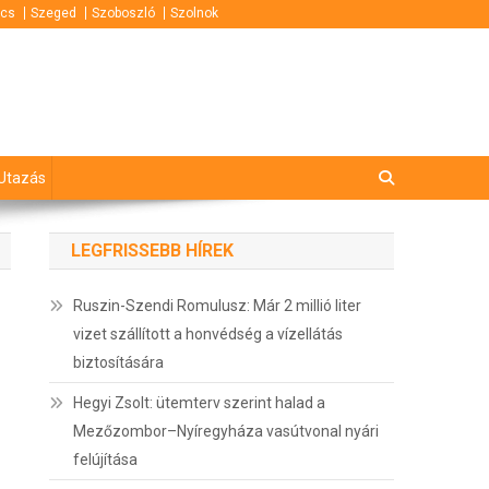
cs
Szeged
Szoboszló
Szolnok
Utazás
LEGFRISSEBB HÍREK
Ruszin-Szendi Romulusz: Már 2 millió liter
vizet szállított a honvédség a vízellátás
biztosítására
Hegyi Zsolt: ütemterv szerint halad a
Mezőzombor–Nyíregyháza vasútvonal nyári
felújítása