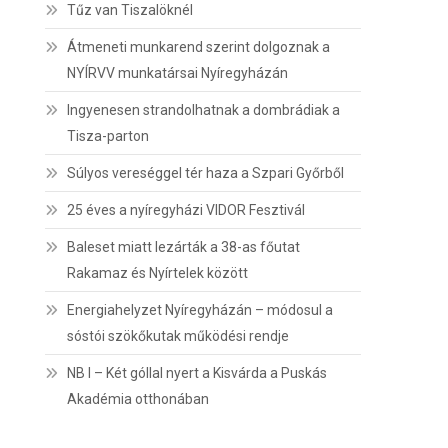
Tűz van Tiszalöknél
Átmeneti munkarend szerint dolgoznak a
NYÍRVV munkatársai Nyíregyházán
Ingyenesen strandolhatnak a dombrádiak a
Tisza-parton
Súlyos vereséggel tér haza a Szpari Győrből
25 éves a nyíregyházi VIDOR Fesztivál
Baleset miatt lezárták a 38-as főutat
Rakamaz és Nyírtelek között
Energiahelyzet Nyíregyházán – módosul a
sóstói szökőkutak működési rendje
NB I – Két góllal nyert a Kisvárda a Puskás
Akadémia otthonában