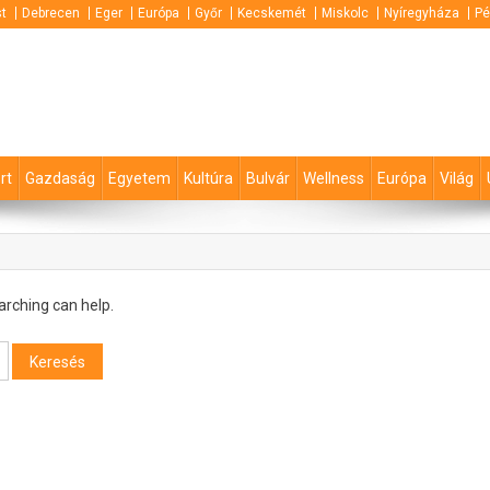
t
Debrecen
Eger
Európa
Győr
Kecskemét
Miskolc
Nyíregyháza
Pé
rt
Gazdaság
Egyetem
Kultúra
Bulvár
Wellness
Európa
Világ
arching can help.