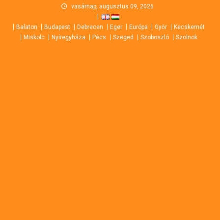
Skip
vasárnap, augusztus 09, 2026
to
Balaton
Budapest
Debrecen
Eger
Európa
Győr
Kecskemét
content
Miskolc
Nyíregyháza
Pécs
Szeged
Szoboszló
Szolnok