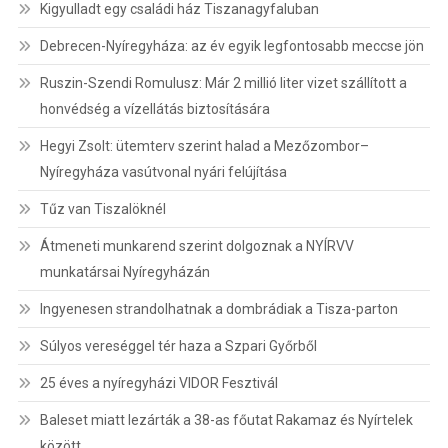
Kigyulladt egy családi ház Tiszanagyfaluban
Debrecen-Nyíregyháza: az év egyik legfontosabb meccse jön
Ruszin-Szendi Romulusz: Már 2 millió liter vizet szállított a
honvédség a vízellátás biztosítására
Hegyi Zsolt: ütemterv szerint halad a Mezőzombor–
Nyíregyháza vasútvonal nyári felújítása
Tűz van Tiszalöknél
Átmeneti munkarend szerint dolgoznak a NYÍRVV
munkatársai Nyíregyházán
Ingyenesen strandolhatnak a dombrádiak a Tisza-parton
Súlyos vereséggel tér haza a Szpari Győrből
25 éves a nyíregyházi VIDOR Fesztivál
Baleset miatt lezárták a 38-as főutat Rakamaz és Nyírtelek
között