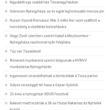
Kigyulladt egy családi ház Tiszanagyfaluban
Debrecen-Nyíregyháza: az év egyik legfontosabb meccse jön
Ruszin-Szendi Romulusz: Már 2 millió liter vizet szállított a
honvédség a vízellátás biztosítására
Hegyi Zsolt: ütemterv szerint halad a Mezőzombor–
Nyíregyháza vasútvonal nyári felújítása
Tűz van Tiszalöknél
Átmeneti munkarend szerint dolgoznak a NYÍRVV
munkatársai Nyíregyházán
Ingyenesen strandolhatnak a dombrádiak a Tisza-parton
Súlyos vereséggel tér haza a Szpari Győrből
25 éves a nyíregyházi VIDOR Fesztivál
Baleset miatt lezárták a 38-as főutat Rakamaz és Nyírtelek
között