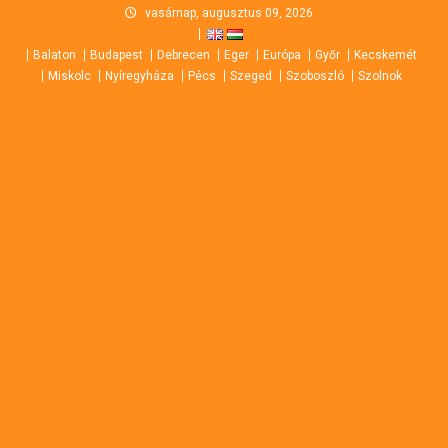
Skip
vasárnap, augusztus 09, 2026
to
Balaton
Budapest
Debrecen
Eger
Európa
Győr
Kecskemét
content
Miskolc
Nyíregyháza
Pécs
Szeged
Szoboszló
Szolnok