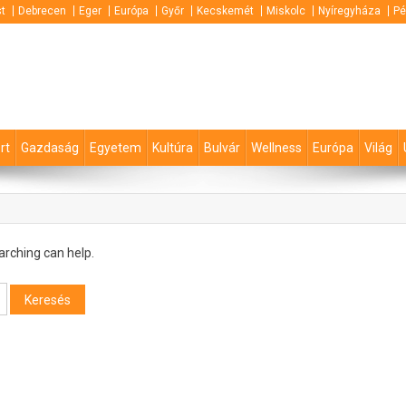
t
Debrecen
Eger
Európa
Győr
Kecskemét
Miskolc
Nyíregyháza
Pé
rt
Gazdaság
Egyetem
Kultúra
Bulvár
Wellness
Európa
Világ
arching can help.