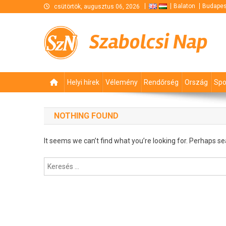
Skip
Balaton
Budapes
csütörtök, augusztus 06, 2026
to
content
Szabolcsi Nap
Helyi hírek
Vélemény
Rendőrség
Ország
Spo
NOTHING FOUND
It seems we can’t find what you’re looking for. Perhaps se
Keresés: