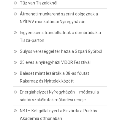
Tűz van Tiszalöknél
Átmeneti munkarend szerint dolgoznak a
NYÍRVV munkatársai Nyíregyházán
Ingyenesen strandolhatnak a dombrádiak a
Tisza-parton
Súlyos vereséggel tér haza a Szpari Győrből
25 éves a nyíregyházi VIDOR Fesztivál
Baleset miatt lezárták a 38-as főutat
Rakamaz és Nyírtelek között
Energiahelyzet Nyíregyházán – módosul a
sóstói szökőkutak működési rendje
NB I – Két góllal nyert a Kisvárda a Puskás
Akadémia otthonában