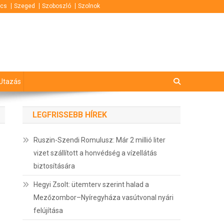
cs
Szeged
Szoboszló
Szolnok
Utazás
LEGFRISSEBB HÍREK
Ruszin-Szendi Romulusz: Már 2 millió liter
vizet szállított a honvédség a vízellátás
biztosítására
Hegyi Zsolt: ütemterv szerint halad a
Mezőzombor–Nyíregyháza vasútvonal nyári
felújítása