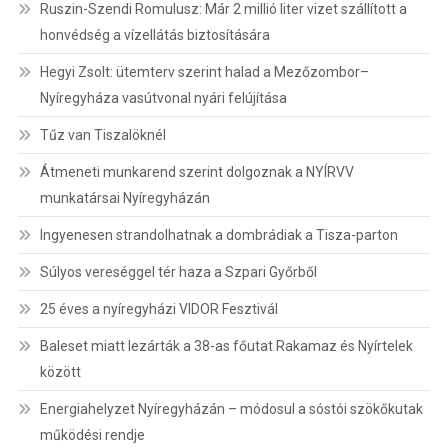
Ruszin-Szendi Romulusz: Már 2 millió liter vizet szállított a
honvédség a vízellátás biztosítására
Hegyi Zsolt: ütemterv szerint halad a Mezőzombor–
Nyíregyháza vasútvonal nyári felújítása
Tűz van Tiszalöknél
Átmeneti munkarend szerint dolgoznak a NYÍRVV
munkatársai Nyíregyházán
Ingyenesen strandolhatnak a dombrádiak a Tisza-parton
Súlyos vereséggel tér haza a Szpari Győrből
25 éves a nyíregyházi VIDOR Fesztivál
Baleset miatt lezárták a 38-as főutat Rakamaz és Nyírtelek
között
Energiahelyzet Nyíregyházán – módosul a sóstói szökőkutak
működési rendje