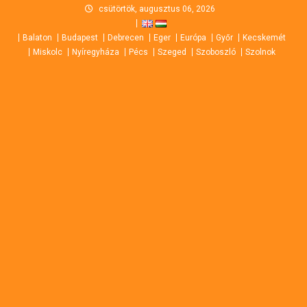
Skip
csütörtök, augusztus 06, 2026
to
Balaton
Budapest
Debrecen
Eger
Európa
Győr
Kecskemét
content
Miskolc
Nyíregyháza
Pécs
Szeged
Szoboszló
Szolnok