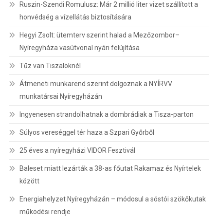
Ruszin-Szendi Romulusz: Már 2 millió liter vizet szállított a
honvédség a vízellátás biztosítására
Hegyi Zsolt: ütemterv szerint halad a Mezőzombor–
Nyíregyháza vasútvonal nyári felújítása
Tűz van Tiszalöknél
Átmeneti munkarend szerint dolgoznak a NYÍRVV
munkatársai Nyíregyházán
Ingyenesen strandolhatnak a dombrádiak a Tisza-parton
Súlyos vereséggel tér haza a Szpari Győrből
25 éves a nyíregyházi VIDOR Fesztivál
Baleset miatt lezárták a 38-as főutat Rakamaz és Nyírtelek
között
Energiahelyzet Nyíregyházán – módosul a sóstói szökőkutak
működési rendje