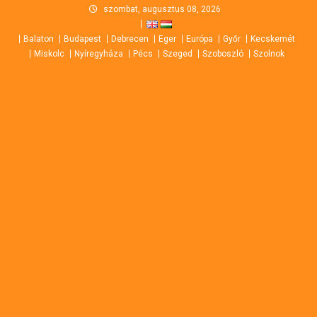
Skip
szombat, augusztus 08, 2026
to
Balaton
Budapest
Debrecen
Eger
Európa
Győr
Kecskemét
content
Miskolc
Nyíregyháza
Pécs
Szeged
Szoboszló
Szolnok