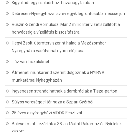
Kigyulladt egy családi ház Tiszanagyfaluban
Debrecen-Nyíregyháza: az év egyik legfontosabb meccse jön
Ruszin-Szendi Romulusz: Már 2 millió liter vizet szállított a
honvédség a vízellátás biztosítására
Hegyi Zsolt: ütemterv szerint halad a Mezőzombor–
Nyíregyháza vasútvonal nyári felújítása
Tűz van Tiszalöknél
Átmeneti munkarend szerint dolgoznak a NYÍRVV
munkatársai Nyíregyházán
Ingyenesen strandolhatnak a dombrádiak a Tisza-parton
Súlyos vereséggel tér haza a Szpari Győrből
25 éves a nyíregyházi VIDOR Fesztivál
Baleset miatt lezárták a 38-as főutat Rakamaz és Nyírtelek
között