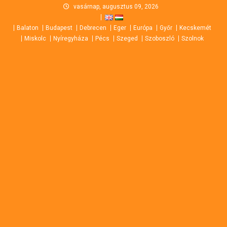
Skip
vasárnap, augusztus 09, 2026
to
Balaton
Budapest
Debrecen
Eger
Európa
Győr
Kecskemét
content
Miskolc
Nyíregyháza
Pécs
Szeged
Szoboszló
Szolnok