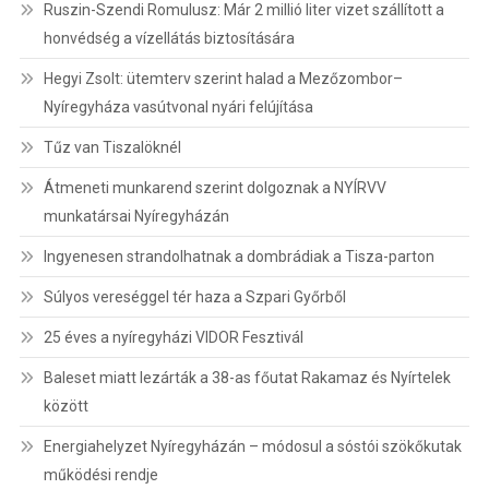
Ruszin-Szendi Romulusz: Már 2 millió liter vizet szállított a
honvédség a vízellátás biztosítására
Hegyi Zsolt: ütemterv szerint halad a Mezőzombor–
Nyíregyháza vasútvonal nyári felújítása
Tűz van Tiszalöknél
Átmeneti munkarend szerint dolgoznak a NYÍRVV
munkatársai Nyíregyházán
Ingyenesen strandolhatnak a dombrádiak a Tisza-parton
Súlyos vereséggel tér haza a Szpari Győrből
25 éves a nyíregyházi VIDOR Fesztivál
Baleset miatt lezárták a 38-as főutat Rakamaz és Nyírtelek
között
Energiahelyzet Nyíregyházán – módosul a sóstói szökőkutak
működési rendje