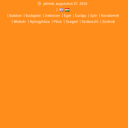
Skip
péntek, augusztus 07, 2026
to
Balaton
Budapest
Debrecen
Eger
Európa
Győr
Kecskemét
content
Miskolc
Nyíregyháza
Pécs
Szeged
Szoboszló
Szolnok