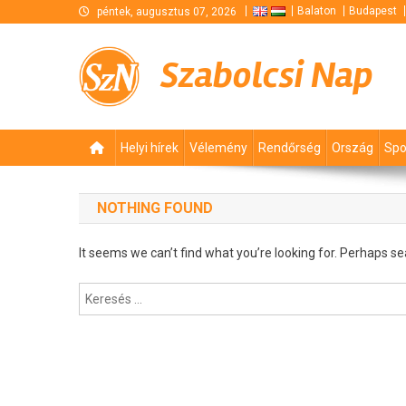
Skip
Balaton
Budapest
péntek, augusztus 07, 2026
to
content
Szabolcsi Nap
Helyi hírek
Vélemény
Rendőrség
Ország
Spo
NOTHING FOUND
It seems we can’t find what you’re looking for. Perhaps se
Keresés: