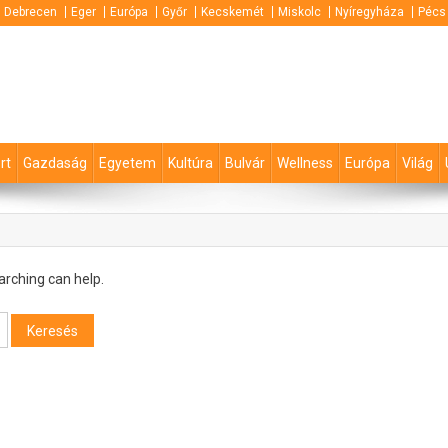
Debrecen
Eger
Európa
Győr
Kecskemét
Miskolc
Nyíregyháza
Pécs
rt
Gazdaság
Egyetem
Kultúra
Bulvár
Wellness
Európa
Világ
arching can help.