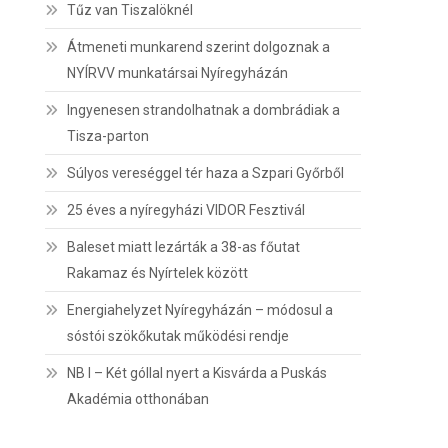
Tűz van Tiszalöknél
Átmeneti munkarend szerint dolgoznak a
NYÍRVV munkatársai Nyíregyházán
Ingyenesen strandolhatnak a dombrádiak a
Tisza-parton
Súlyos vereséggel tér haza a Szpari Győrből
25 éves a nyíregyházi VIDOR Fesztivál
Baleset miatt lezárták a 38-as főutat
Rakamaz és Nyírtelek között
Energiahelyzet Nyíregyházán – módosul a
sóstói szökőkutak működési rendje
NB I – Két góllal nyert a Kisvárda a Puskás
Akadémia otthonában