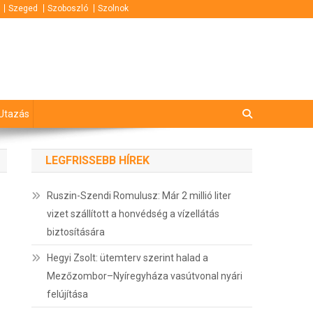
Szeged
Szoboszló
Szolnok
Utazás
LEGFRISSEBB HÍREK
Ruszin-Szendi Romulusz: Már 2 millió liter
vizet szállított a honvédség a vízellátás
biztosítására
Hegyi Zsolt: ütemterv szerint halad a
Mezőzombor–Nyíregyháza vasútvonal nyári
felújítása