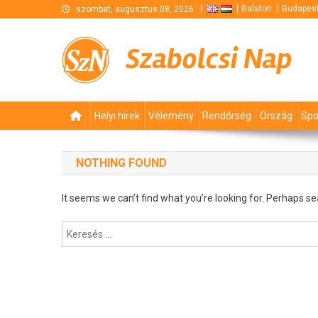
Skip
Balaton
Budapes
szombat, augusztus 08, 2026
to
content
Szabolcsi Nap
Helyi hírek
Vélemény
Rendőrség
Ország
Spo
NOTHING FOUND
It seems we can’t find what you’re looking for. Perhaps se
Keresés: