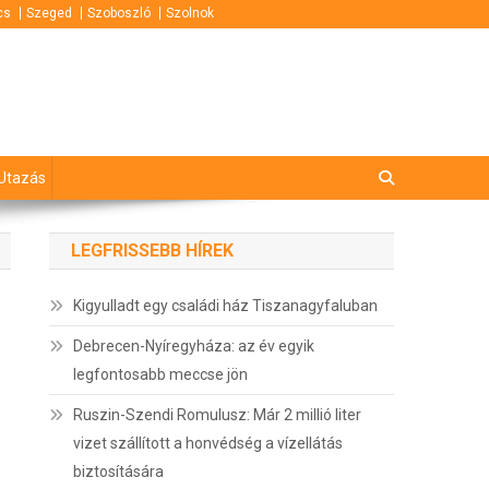
cs
Szeged
Szoboszló
Szolnok
Utazás
LEGFRISSEBB HÍREK
Kigyulladt egy családi ház Tiszanagyfaluban
Debrecen-Nyíregyháza: az év egyik
legfontosabb meccse jön
Ruszin-Szendi Romulusz: Már 2 millió liter
vizet szállított a honvédség a vízellátás
biztosítására