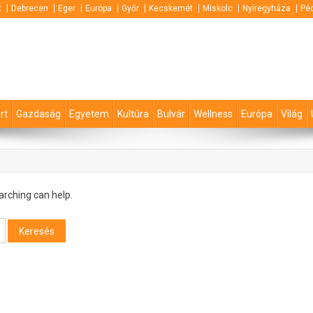
t
Debrecen
Eger
Európa
Győr
Kecskemét
Miskolc
Nyíregyháza
Pé
rt
Gazdaság
Egyetem
Kultúra
Bulvár
Wellness
Európa
Világ
arching can help.