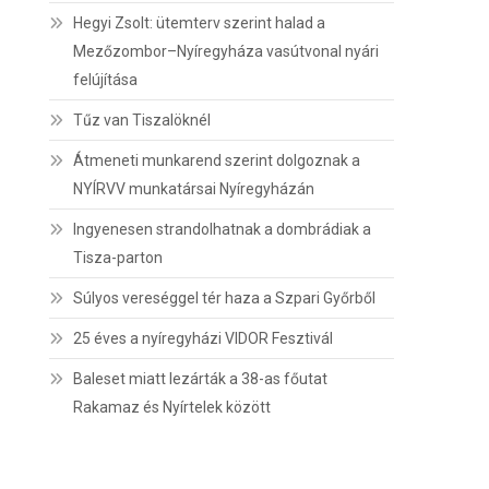
Hegyi Zsolt: ütemterv szerint halad a
Mezőzombor–Nyíregyháza vasútvonal nyári
felújítása
Tűz van Tiszalöknél
Átmeneti munkarend szerint dolgoznak a
NYÍRVV munkatársai Nyíregyházán
Ingyenesen strandolhatnak a dombrádiak a
Tisza-parton
Súlyos vereséggel tér haza a Szpari Győrből
25 éves a nyíregyházi VIDOR Fesztivál
Baleset miatt lezárták a 38-as főutat
Rakamaz és Nyírtelek között