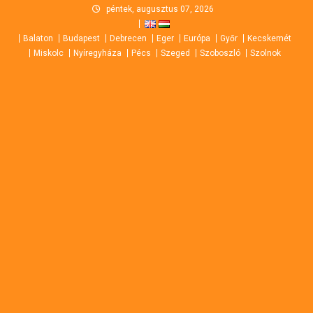
Skip
péntek, augusztus 07, 2026
to
Balaton
Budapest
Debrecen
Eger
Európa
Győr
Kecskemét
content
Miskolc
Nyíregyháza
Pécs
Szeged
Szoboszló
Szolnok