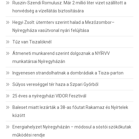
Ruszin-Szendi Romulusz: Már 2 millió liter vizet szállított a
honvédség a vízellátás biztosítására
Hegyi Zsolt: ütemterv szerint halad a Mezőzombor–
Nyíregyháza vasútvonal nyári felújítása
Tűz van Tiszalöknél
Átmeneti munkarend szerint dolgoznak a NYÍRVV
munkatársai Nyíregyházán
Ingyenesen strandolhatnak a dombrádiak a Tisza-parton
Súlyos vereséggel tér haza a Szpari Győrből
25 éves a nyíregyházi VIDOR Fesztivál
Baleset miatt lezárták a 38-as főutat Rakamaz és Nyírtelek
között
Energiahelyzet Nyíregyházán – módosul a sóstói szökőkutak
működési rendje