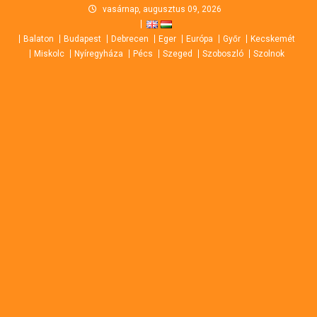
Skip
vasárnap, augusztus 09, 2026
to
Balaton
Budapest
Debrecen
Eger
Európa
Győr
Kecskemét
content
Miskolc
Nyíregyháza
Pécs
Szeged
Szoboszló
Szolnok