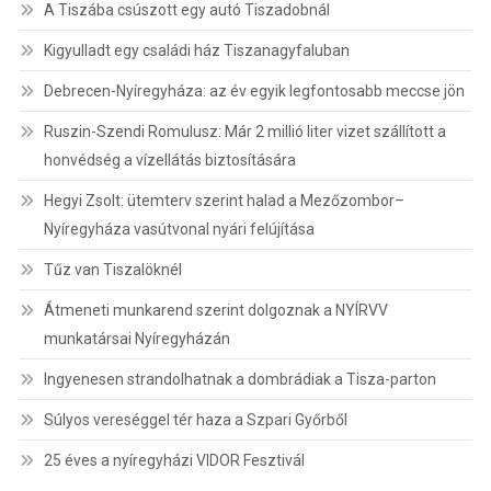
A Tiszába csúszott egy autó Tiszadobnál
Kigyulladt egy családi ház Tiszanagyfaluban
Debrecen-Nyíregyháza: az év egyik legfontosabb meccse jön
Ruszin-Szendi Romulusz: Már 2 millió liter vizet szállított a
honvédség a vízellátás biztosítására
Hegyi Zsolt: ütemterv szerint halad a Mezőzombor–
Nyíregyháza vasútvonal nyári felújítása
Tűz van Tiszalöknél
Átmeneti munkarend szerint dolgoznak a NYÍRVV
munkatársai Nyíregyházán
Ingyenesen strandolhatnak a dombrádiak a Tisza-parton
Súlyos vereséggel tér haza a Szpari Győrből
25 éves a nyíregyházi VIDOR Fesztivál