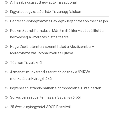
A Tiszába csúszott egy autó Tiszadobnál
Kigyulladt egy családi ház Tiszanagyfaluban
Debrecen-Nyíregyháza: az év egyik legfontosabb meccse jön
Ruszin-Szendi Romulusz: Már 2 millió liter vizet szállított a
honvédség a vízellátás biztosítására
Hegyi Zsolt: ütemterv szerint halad a Mezőzombor–
Nyíregyháza vasútvonal nyári felújítása
Tűz van Tiszalöknél
Átmeneti munkarend szerint dolgoznak a NYÍRVV
munkatársai Nyíregyházán
Ingyenesen strandolhatnak a dombrádiak a Tisza-parton
Súlyos vereséggel tér haza a Szpari Győrből
25 éves a nyíregyházi VIDOR Fesztivál