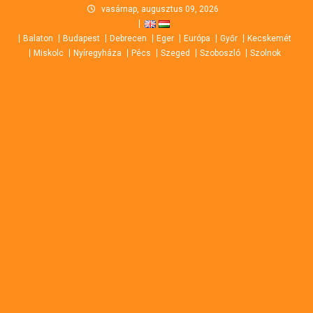
Skip
vasárnap, augusztus 09, 2026
to
Balaton
Budapest
Debrecen
Eger
Európa
Győr
Kecskemét
content
Miskolc
Nyíregyháza
Pécs
Szeged
Szoboszló
Szolnok